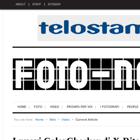
ABOUT
STAFF
SITEMAP
HOME
FOTO
VIDEO
PROVATA PER VOI
I FOTOGRAFI
PEOPLE
You are here:
Home
>
Web
>
Video
>
Current Article