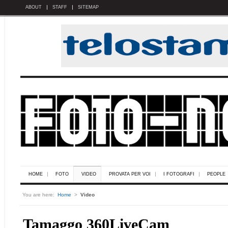
ABOUT
STAFF
SITEMAP
HOME
FOTO
VIDEO
PROVATA PER VOI
I FOTOGRAFI
PEOPLE
You are here:
Home
>
Video
Tamaggo 360LiveCam