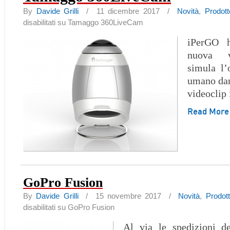
By
Davide Grilli
/ 11 dicembre 2017 /
Novità
,
Prodott
disabilitati
su Tamaggo 360LiveCam
iPerGO h
nuova v
simula l’
umano dand
videoclip
Read Mor
GoPro Fusion
By
Davide Grilli
/ 15 novembre 2017 /
Novità
,
Prodot
disabilitati
su GoPro Fusion
Al via le spedizioni d