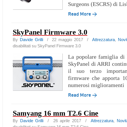
Surgeons (ESCRS) di Li
Read More →
SkyPanel Firmware 3.0
By
Davide Grilli
/ 22 maggio 2017 /
Attrezzatura
,
Novi
disabilitati
su SkyPanel Firmware 3.0
La popolare famiglia di
SkyPanel di ARRI contin
il suo terzo importan
firmware che apporta 1
numerosi miglioramenti
Read More →
Samyang 16 mm T2.6 Cine
By
Davide Grilli
/ 26 aprile 2017 /
Attrezzatura
,
Novit
disabilitati
su Samyang 16 mm T2.6 Cine