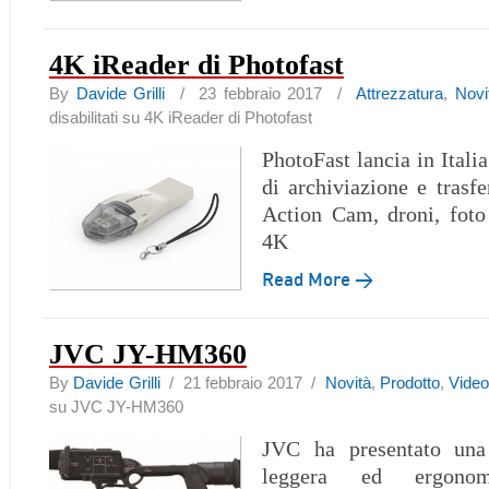
4K iReader di Photofast
By
Davide Grilli
/ 23 febbraio 2017 /
Attrezzatura
,
Novi
disabilitati
su 4K iReader di Photofast
PhotoFast lancia in Itali
di archiviazione e trasf
Action Cam, droni, foto
4K
Read More →
JVC JY-HM360
By
Davide Grilli
/ 21 febbraio 2017 /
Novità
,
Prodotto
,
Vide
su JVC JY-HM360
JVC ha presentato una
leggera ed ergono