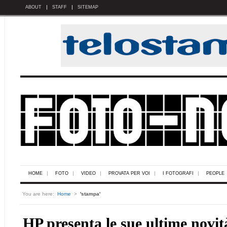
ABOUT
STAFF
SITEMAP
HOME
FOTO
VIDEO
PROVATA PER VOI
I FOTOGRAFI
PEOPLE
You are here:
Home
>
'stampa'
HP presenta le sue ultime novit