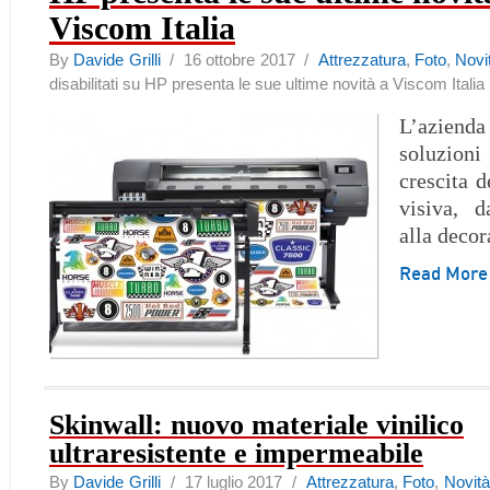
Viscom Italia
By
Davide Grilli
/ 16 ottobre 2017 /
Attrezzatura
,
Foto
,
Novi
disabilitati
su HP presenta le sue ultime novità a Viscom Italia
L’aziend
soluzion
crescita 
visiva, da
alla decor
Read Mor
Skinwall: nuovo materiale vinilico
ultraresistente e impermeabile
By
Davide Grilli
/ 17 luglio 2017 /
Attrezzatura
,
Foto
,
Novità