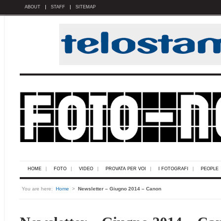
ABOUT
STAFF
SITEMAP
HOME
FOTO
VIDEO
PROVATA PER VOI
I FOTOGRAFI
PEOPLE
You are here:
Home
>
Newsletter – Giugno 2014 – Canon