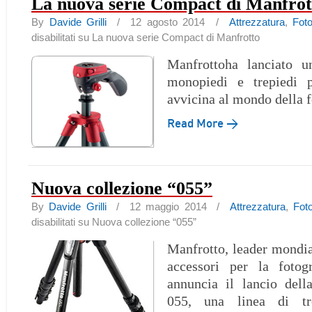
La nuova serie Compact di Manfrot
By
Davide Grilli
/ 12 agosto 2014 /
Attrezzatura
,
Fot
disabilitati
su La nuova serie Compact di Manfrotto
Manfrottoha lanciato u
monopiedi e trepiedi p
avvicina al mondo della f
Read More →
Nuova collezione “055”
By
Davide Grilli
/ 12 maggio 2014 /
Attrezzatura
,
Fot
disabilitati
su Nuova collezione “055”
Manfrotto, leader mondial
accessori per la fotog
annuncia il lancio dell
055, una linea di tre