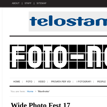
ABOUT
STAFF
SITEMAP
HOME
FOTO
VIDEO
PROVATA PER VOI
I FOTOGRAFI
PEOPLE
You are here:
Home
>
'Manfrotto'
Wide Photo Fest 17