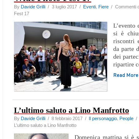
By
Davide Grilli
/ 3 luglio 2017 /
Eventi
,
Fiere
/
Commenti dis
Fest 17
L’evento
si è chiu
riscontri 
da parte 
dei partec
ripartire 
Read Mor
L’ultimo saluto a Lino Manfrotto
By
Davide Grilli
/ 8 febbraio 2017 /
Il personaggio
,
People
L’ultimo saluto a Lino Manfrotto
Domenica mattina si è s