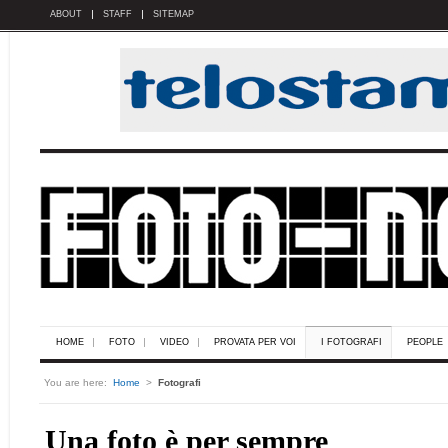
ABOUT
STAFF
SITEMAP
HOME
FOTO
VIDEO
PROVATA PER VOI
I FOTOGRAFI
PEOPLE
You are here:
Home
>
Fotografi
Una foto è per sempre