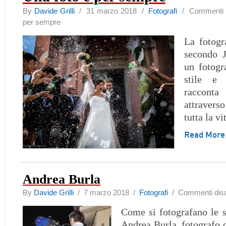
By
Davide Grilli
/ 31 marzo 2018 /
Fotografi
/
Commenti di
per sempre
La fotogr
secondo 
un fotogr
stile e
racconta
attravers
tutta la vi
Read Mor
Andrea Burla
By
Davide Grilli
/ 7 marzo 2018 /
Fotografi
/
Commenti disab
Come si fotografano le s
Andrea Burla, fotografo d