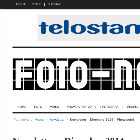
ABOUT
STAFF
SITEMAP
HOME
FOTO
VIDEO
PROVATA PER VOI
I FOTOGRAFI
PEOPLE
You are here:
Home
>
Newsletter
>
Newsletter – Dicembre 2014 – Photoworld