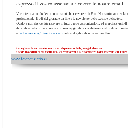
espresso il vostro assenso a ricevere le nostre email
Vi confermiamo che le comunicazioni che riceverete da Foto-Notiziario sono solam
professionale: il pdf del giornale on line e le newsletter delle aziende del settore.
Qualora non desideriate ricevere in futuro altre comunicazioni, ed esercitare quindi i d
del codice della privacy, inviate un messaggio di posta elettronica all’indirizzo mitte
ad
abbonamenti@fotonotiziario.eu
indicando gli indirizzi da cancellare.
Consiglio utile dalle nostre newsletter: dopo avermi letta, non gettatemi via!
Create una cartellina sul vostro desk, e archiviatemi lì. Sicuramente vi potrò essere utile in futuro
.
www.fotonotiziario.eu