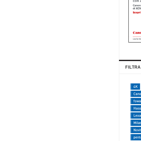
FILTRA
4K
Can
fowa
Hass
Lexa
Mila
Novi
pent