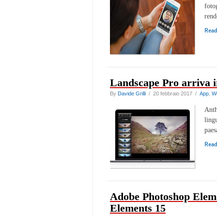
foto
rend
Rea
Landscape Pro arriva in
By
Davide Grilli
/ 20 febbraio 2017 /
App
,
W
Anth
ling
paes
Rea
Adobe Photoshop Eleme
Elements 15