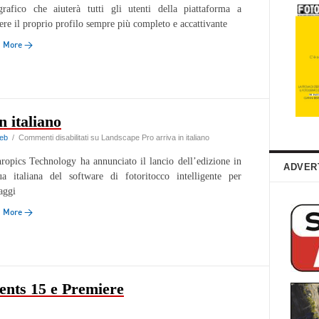
grafico che aiuterà tutti gli utenti della piattaforma a
ere il proprio profilo sempre più completo e accattivante
d More →
 italiano
eb
/
Commenti disabilitati
su Landscape Pro arriva in italiano
ropics Technology ha annunciato il lancio dell’edizione in
ADVER
ua italiana del software di fotoritocco intelligente per
aggi
d More →
nts 15 e Premiere