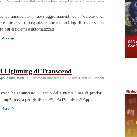
b
/
Commenti disabilitati
su Adobe Photoshop Elements 15 e Premiere
e ha annunciato i nuovi aggiornamenti con l’obiettivo di
ere i processi di organizzazione e di editing di foto e video
ra più efficienti e automatizzati
d More →
i Lightning di Transcend
App
,
cloud
,
Web
/
Commenti disabilitati
su Nuova Linea di Prodotti
scend ha annunciato il lancio della nuova linea di prodotti
tning® ideata per gli iPhone®, iPad® e iPod® Apple
d More →