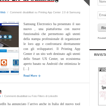
,
Web
/
Commenti disabilitati
su Printing App Center 2.0 di Samsung
Samsung Electronics ha presentato il suo
Ri
nuovo , una piattaforma con nuove
funzionalità che permettono agli utenti
Powere
della stampa professionale di organizzare
le loro app e confrontarsi direttamente
con gli sviluppatori. Il Printing App
Center è un sito web destinato agli utenti
RIVIST
dello Smart UX Center, un ecosistema
aperto basato su Android che ottimizza le
[…]
Read More →
n
b
/
Commenti disabilitati
su Foto Filters di LinkedIn
edIn ha annunciato l’arrivo anche in Italia del nuovo tool