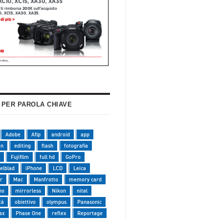
 PER PAROLA CHIAVE
Adobe
Afip
android
app
on
editing
flash
fotografia
Fujifilm
full hd
GoPro
elblad
iPhone
LCD
Leica
r
Mac
Manfrotto
memory card
no
mirrorless
Nikon
nital
tà
obiettivo
olympus
Panasonic
ax
Phase One
reflex
Reportage