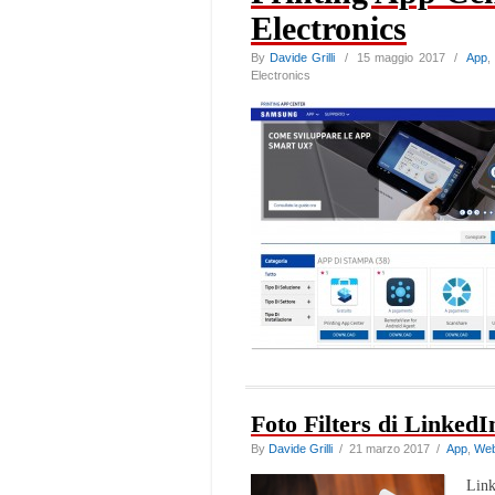
Electronics
By
Davide Grilli
/ 15 maggio 2017 /
App
Electronics
Foto Filters di LinkedI
By
Davide Grilli
/ 21 marzo 2017 /
App
,
We
Link