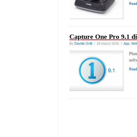
Rea
Capture One Pro 9.1 d
By
Davide Grilli
/ 18 marzo 2016 /
App
,
We
Phas
soft
Rea