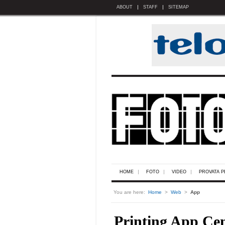
ABOUT
STAFF
SITEMAP
HOME
FOTO
VIDEO
PROVATA P
You are here:
Home
>
Web
>
App
Printing App Cen