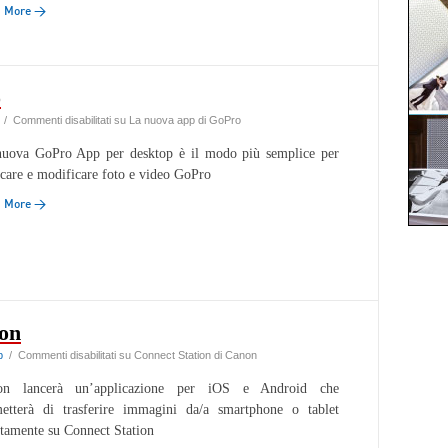
d More →
o
/
Commenti disabilitati
su La nuova app di GoPro
uova GoPro App per desktop è il modo più semplice per
icare e modificare foto e video GoPro
d More →
non
b
/
Commenti disabilitati
su Connect Station di Canon
on lancerà un’applicazione per iOS e Android che
etterà di trasferire immagini da/a smartphone o tablet
ttamente su Connect Station