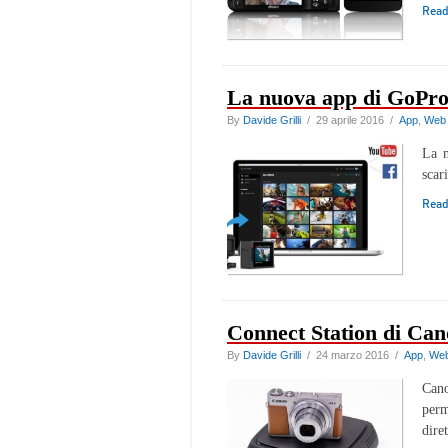
Rea
La nuova app di GoPr
By
Davide Grilli
/ 29 aprile 2016 /
App
,
Web
La n
scar
Rea
Connect Station di Ca
By
Davide Grilli
/ 24 marzo 2016 /
App
,
We
Can
perm
dire