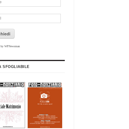
chiedi
d by WPNewsman
A SFOGLIABILE