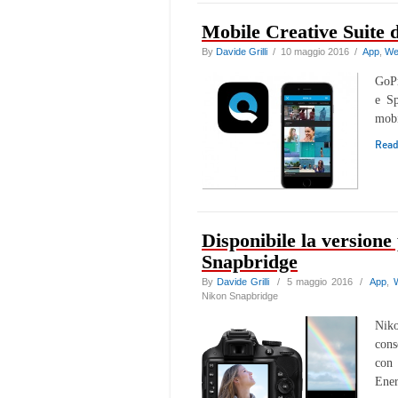
Mobile Creative Suite 
By
Davide Grilli
/ 10 maggio 2016 /
App
,
We
GoPr
e Sp
mobi
Rea
Disponibile la version
Snapbridge
By
Davide Grilli
/ 5 maggio 2016 /
App
,
Nikon Snapbridge
Niko
cons
con 
Ene