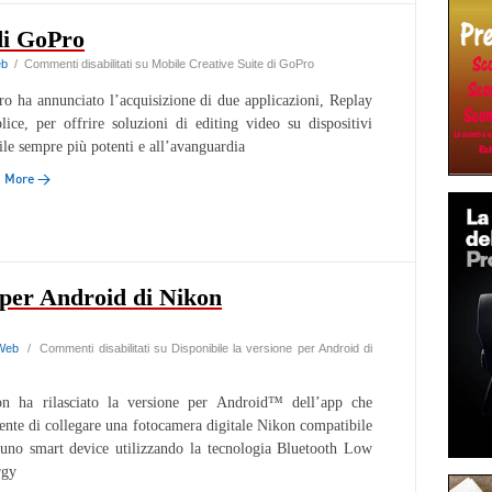
di GoPro
b
/
Commenti disabilitati
su Mobile Creative Suite di GoPro
o ha annunciato l’acquisizione di due applicazioni, Replay
lice, per offrire soluzioni di editing video su dispositivi
le sempre più potenti e all’avanguardia
d More →
e per Android di Nikon
Web
/
Commenti disabilitati
su Disponibile la versione per Android di
n ha rilasciato la versione per Android™ dell’app che
ente di collegare una fotocamera digitale Nikon compatibile
uno smart device utilizzando la tecnologia Bluetooth Low
rgy