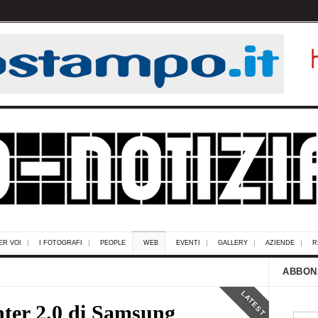
ER VOI
I FOTOGRAFI
PEOPLE
WEB
EVENTI
GALLERY
AZIENDE
R
ABBON
LATEST
ter 2.0 di Samsung