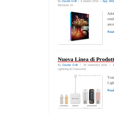
By
Davide Grilli
/ 6 ottobre 2016 /
App
,
We
Elements 15
Adob
rend
anco
Rea
Nuova Linea di Prodott
By
Davide Grilli
/ 29 settembre 2016 /
Lightning di Transcend
Tran
Ligh
Rea