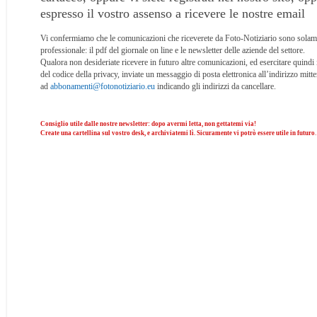
espresso il vostro assenso a ricevere le nostre email
Vi confermiamo che le comunicazioni che riceverete da Foto-Notiziario sono solam
professionale: il pdf del giornale on line e le newsletter delle aziende del settore.
Qualora non desideriate ricevere in futuro altre comunicazioni, ed esercitare quindi i d
del codice della privacy, inviate un messaggio di posta elettronica all’indirizzo mitte
ad
abbonamenti@fotonotiziario.eu
indicando gli indirizzi da cancellare.
Consiglio utile dalle nostre newsletter: dopo avermi letta, non gettatemi via!
Create una cartellina sul vostro desk, e archiviatemi lì. Sicuramente vi potrò essere utile in futuro
.