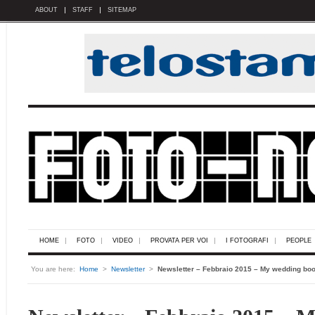
ABOUT
STAFF
SITEMAP
HOME
FOTO
VIDEO
PROVATA PER VOI
I FOTOGRAFI
PEOPLE
You are here:
Home
>
Newsletter
>
Newsletter – Febbraio 2015 – My wedding bo