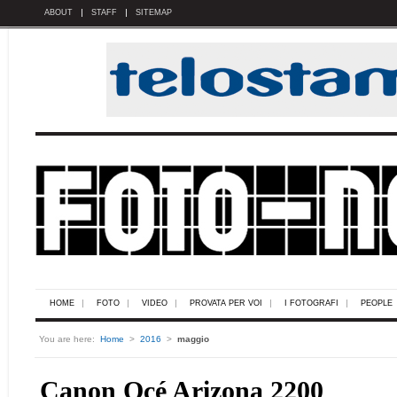
ABOUT
STAFF
SITEMAP
HOME
FOTO
VIDEO
PROVATA PER VOI
I FOTOGRAFI
PEOPLE
You are here:
Home
>
2016
>
maggio
Canon Océ Arizona 2200