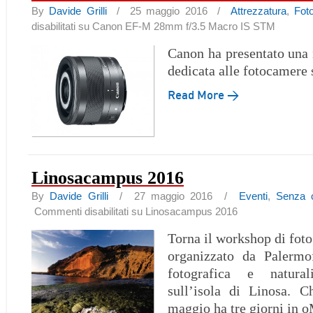
By
Davide Grilli
/ 25 maggio 2016 /
Attrezzatura
,
Fot
disabilitati
su Canon EF-M 28mm f/3.5 Macro IS STM
Canon ha presentato una
dedicata alle fotocamere
Read More →
Linosacampus 2016
By
Davide Grilli
/ 27 maggio 2016 /
Eventi
,
Senza c
Commenti disabilitati
su Linosacampus 2016
Torna il workshop di foto
organizzato da Palermo
fotografica e natural
sull’isola di Linosa. C
maggio ha tre giorni in 