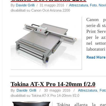
By
Davide Grilli
/ 31 maggio 2016 /
Attrezzatura
,
Foto
,
Novi
disabilitati
su Canon Océ Arizona 2200
Canon p
serie di s
Print Serv
per le a
nel setto
laboratori
Read Mor
Tokina AT-X Pro 14-20mm f/2.0
By
Davide Grilli
/ 30 maggio 2016 /
Attrezzatura
,
Fot
disabilitati
su Tokina AT-X Pro 14-20mm f/2.0
Tokina allarga la g