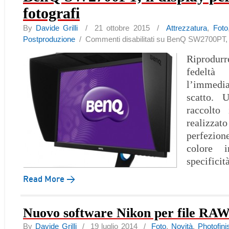
fotografi
By
Davide Grilli
/ 21 ottobre 2015 /
Attrezzatura
,
Foto
Postproduzione
/
Commenti disabilitati
su BenQ SW2700PT, il 
Riprodu
fedel
l’immed
scatto. 
raccolto
realizzato
perfezio
colore 
specificit
Read More →
Nuovo software Nikon per file RA
By
Davide Grilli
/ 19 luglio 2014 /
Foto
,
Novità
,
Photofini