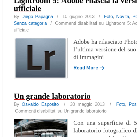
Lightroom 5: Adobe rilascia la vers
ufficiale
By
Diego Papagna
/ 10 giugno 2013 /
Foto
,
Novità
,
Po
Senza categoria
/
Commenti disabilitati
su Lightroom 5: Ado
ufficiale
Adobe ha rilasciato Pho
l’ultima versione del suo
di immagini
Read More →
Un grande laboratorio
By
Osvaldo Esposito
/ 30 maggio 2013 /
Foto
,
Pos
Commenti disabilitati
su Un grande laboratorio
Con una superficie di 
laboratorio fotografico d