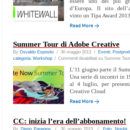
essere uno dei più gr
d’Europa. Il sito dell’
vinto un Tipa Award 201
Read More →
Summer Tour di Adobe Creative
By
Osvaldo Esposito
/ 30 maggio 2013 /
Eventi
,
Postprod
categoria
,
Workshop
/
Commenti disabilitati
su Summer Tour 
L’11 giugno parte il Su
Una serie di incontri in 19
al 4 luglio, per presen
Creative Cloud
Read More →
CC: inizia l’era dell’abbonamento!
By
Diego Papagna
/ 30 maggio 2013 /
Foto
,
Novità