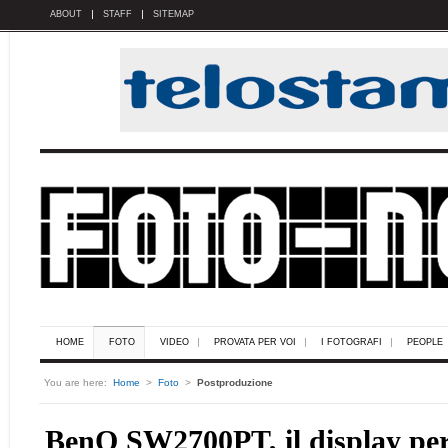
ABOUT
STAFF
SITEMAP
HOME
FOTO
VIDEO
PROVATA PER VOI
I FOTOGRAFI
PEOPLE
You are here:
Home
>
Foto
>
Postproduzione
BenQ SW2700PT, il display pe