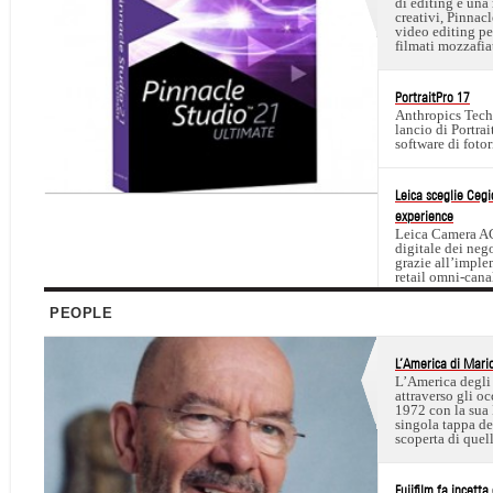
di editing e una
creativi, Pinnacl
video editing per
filmati mozzafia
PortraitPro 17
Anthropics Tech
lancio di Portrai
software di fot
Leica sceglie Cegi
experience
Leica Camera AG 
digitale dei nego
grazie all’impl
retail omni-cana
PEOPLE
L’America di Mario
L’America degli 
attraverso gli oc
1972 con la sua
singola tappa de
scoperta di quel
Fujifilm fa incett