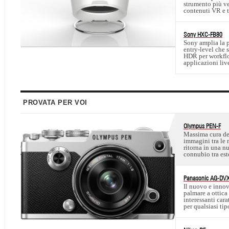
strumento più ve
contenuti VR e t
Sony HXC-FB80
Sony amplia la 
entry-level che 
HDR per workflow
applicazioni liv
PROVATA PER VOI
Olympus PEN-F
Massima cura dei
immagini tra le 
ritorna in una nu
connubio tra est
Panasonic AG-DV
Il nuovo e inno
palmare a ottica
interessanti cara
per qualsiasi tip