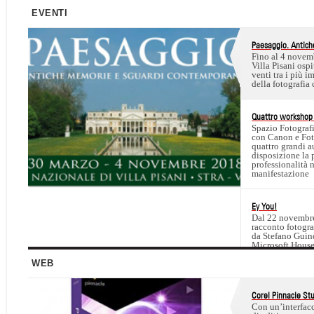
EVENTI
Paesaggio. Antic
Fino al 4 novem
Villa Pisani ospi
venti tra i più i
della fotografi
Quattro workshop 
Spazio Fotograf
con Canon e Fot
quattro grandi a
disposizione la 
professionalità 
manifestazione
Ey You!
Dal 22 novembre
racconto fotograf
da Stefano Guind
Microsoft Hous
WEB
Corel Pinnacle St
Con un’interfacc