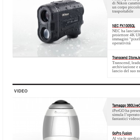
di Nikon caratte
un corpo piccolo
trasportabile
NEC PX1005QL
NEC ha lanciato
proiettore 4K U
immagini “pixel 
operatività
Transcend StoreJ
Transcend, leade
archiviazione e 
lancio del suo n
VIDEO
Tamaggo 360Live
iPerGO ha prese
simula l’operat
fantastici video
GoPro Fusion
Al via le spediz