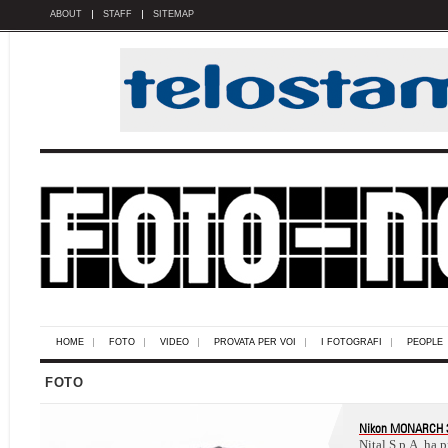
ABOUT
STAFF
SITEMAP
HOME
FOTO
VIDEO
PROVATA PER VOI
I FOTOGRAFI
PEOPLE
FOTO
Nikon MONARCH 3
Nital S.p.A. ha 