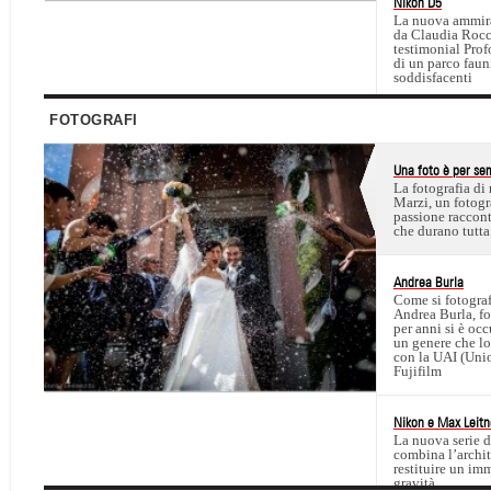
Nikon D5
La nuova ammirag
da Claudia Rocc
testimonial Prof
di un parco faun
soddisfacenti
FOTOGRAFI
Una foto è per se
La fotografia d
Marzi, un fotogra
passione racconta
che durano tutta 
Andrea Burla
Come si fotograf
Andrea Burla, fo
per anni si è oc
un genere che lo
con la UAI (Union
Fujifilm
Nikon e Max Leitne
La nuova serie d
combina l’archit
restituire un imm
gravità