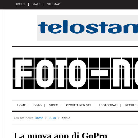
ABOUT
STAFF
SITEMAP
HOME
FOTO
VIDEO
PROVATA PER VOI
I FOTOGRAFI
PEOPLE
You are here:
Home
>
2016
>
aprile
La nuova app di GoPro