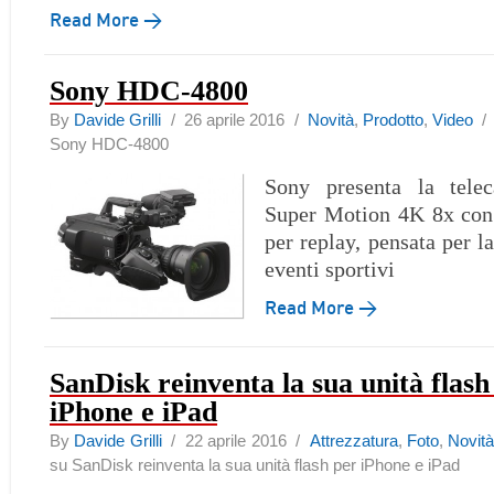
Read More →
Sony HDC-4800
By
Davide Grilli
/ 26 aprile 2016 /
Novità
,
Prodotto
,
Video
Sony HDC-4800
Sony presenta la tele
Super Motion 4K 8x con 
per replay, pensata per l
eventi sportivi
Read More →
SanDisk reinventa la sua unità flash
iPhone e iPad
By
Davide Grilli
/ 22 aprile 2016 /
Attrezzatura
,
Foto
,
Novit
su SanDisk reinventa la sua unità flash per iPhone e iPad