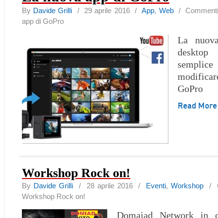
By
Davide Grilli
/ 29 aprile 2016 /
App
,
Web
/
Commenti d
app di GoPro
La nuov
desktop
semplice
modific
GoPro
Read Mor
Workshop Rock on!
By
Davide Grilli
/ 28 aprile 2016 /
Eventi
,
Workshop
/
Workshop Rock on!
Domaiad Network in co