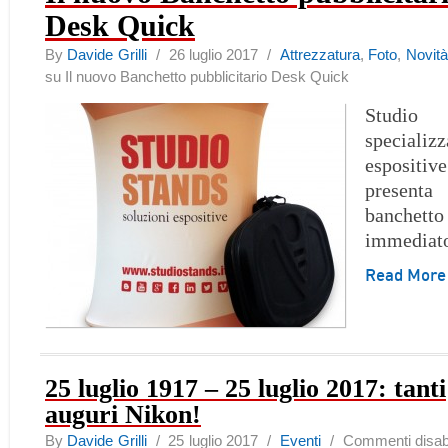
Desk Quick
By
Davide Grilli
/ 26 luglio 2017 /
Attrezzatura
,
Foto
,
Novità
su Il nuovo Banchetto pubblicitario Desk Quick
Studio 
speciali
espositi
present
banchet
immediat
Read Mor
25 luglio 1917 – 25 luglio 2017: tanti
auguri Nikon!
By
Davide Grilli
/ 25 luglio 2017 /
Eventi
/
Commenti disabil