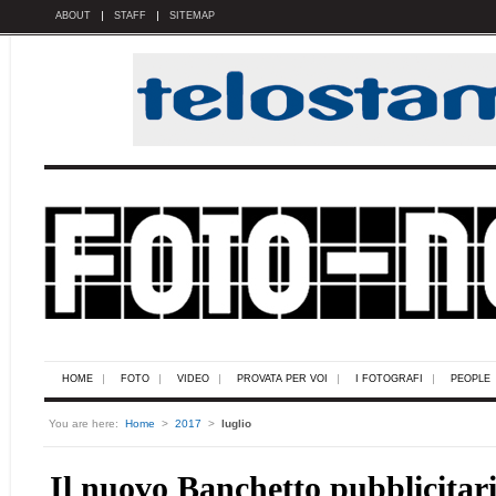
ABOUT
STAFF
SITEMAP
HOME
FOTO
VIDEO
PROVATA PER VOI
I FOTOGRAFI
PEOPLE
You are here:
Home
>
2017
>
luglio
Il nuovo Banchetto pubblicitar