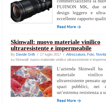
commercializzerà la nuova
FUJINON MK, due ott
design leggero e ultr
eccellente rapporto quali
Read More →
Skinwall: nuovo materiale vinilico
ultraresistente e impermeabile
By
Davide Grilli
/ 17 luglio 2017 /
Attrezzatura
,
Foto
,
Novità
su Skinwall: nuovo materiale vinilico ultraresistente e imperme
L’azienda Skinwall ha 
materiale vinilico
ultraresistente pensato a
spazi pubblici, nei q
un’estrema resistenza a ur
Read More →