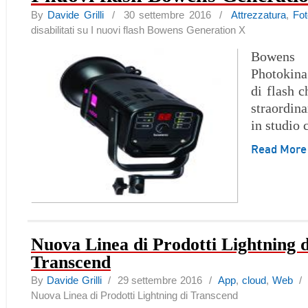
By
Davide Grilli
/ 30 settembre 2016 /
Attrezzatura
,
Fo
disabilitati
su I nuovi flash Bowens Generation X
Bowens 
Photokin
di flash c
straordina
in studio 
Read Mor
Nuova Linea di Prodotti Lightning d
Transcend
By
Davide Grilli
/ 29 settembre 2016 /
App
,
cloud
,
Web
Nuova Linea di Prodotti Lightning di Transcend