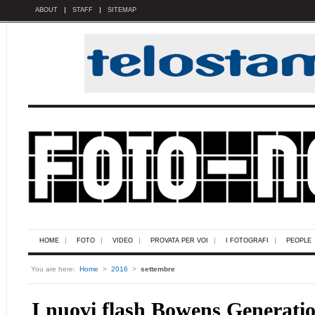
ABOUT
STAFF
SITEMAP
HOME
FOTO
VIDEO
PROVATA PER VOI
I FOTOGRAFI
PEOPLE
You are here:
Home
>
2016
>
settembre
I nuovi flash Bowens Generati