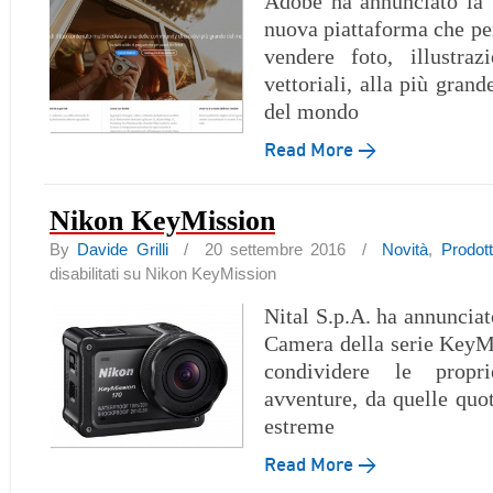
Adobe ha annunciato la 
nuova piattaforma che per
vendere foto, illustraz
vettoriali, alla più gran
del mondo
Read More →
Nikon KeyMission
By
Davide Grilli
/ 20 settembre 2016 /
Novità
,
Prodot
disabilitati
su Nikon KeyMission
Nital S.p.A. ha annuncia
Camera della serie KeyMi
condividere le propr
avventure, da quelle quot
estreme
Read More →