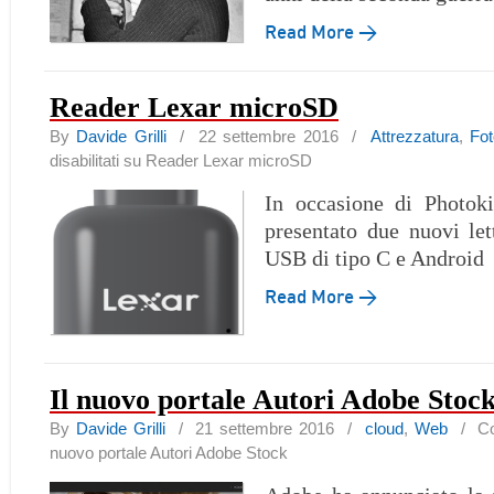
Read More →
Reader Lexar microSD
By
Davide Grilli
/ 22 settembre 2016 /
Attrezzatura
,
Fo
disabilitati
su Reader Lexar microSD
In occasione di Photok
presentato due nuovi lett
USB di tipo C e Android
Read More →
Il nuovo portale Autori Adobe Stoc
By
Davide Grilli
/ 21 settembre 2016 /
cloud
,
Web
/
Co
nuovo portale Autori Adobe Stock