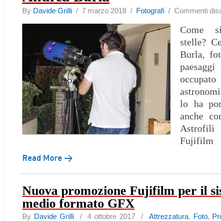
By
Davide Grilli
/ 7 marzo 2018 /
Fotografi
/
Commenti disab
Come si
stelle? C
Burla, fo
paesaggi
occupat
astronom
lo ha por
anche co
Astrofil
Fujifilm
Read More →
Nuova promozione Fujifilm per il s
medio formato GFX
By
Davide Grilli
/ 4 ottobre 2017 /
Attrezzatura
,
Foto
,
Pr