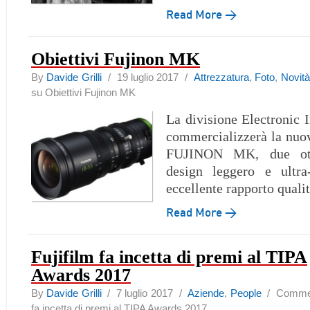
Read More →
Obiettivi Fujinon MK
By
Davide Grilli
/ 19 luglio 2017 /
Attrezzatura
,
Foto
,
Novità
su Obiettivi Fujinon MK
La divisione Electronic 
commercializzerà la nuova
FUJINON MK, due ott
design leggero e ultr
eccellente rapporto quali
Read More →
Fujifilm fa incetta di premi al TIPA
Awards 2017
By
Davide Grilli
/ 7 luglio 2017 /
Aziende
,
People
/
Comment
fa incetta di premi al TIPA Awards 2017