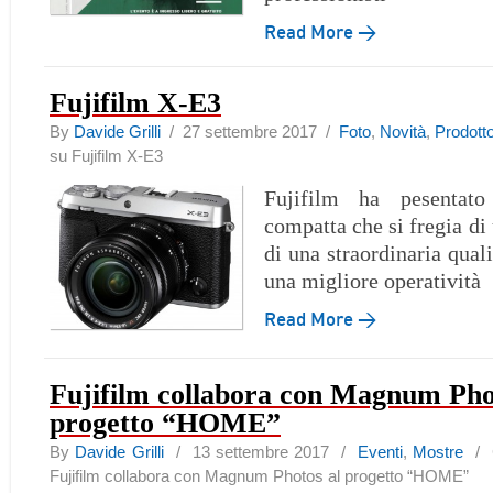
Read More →
Fujifilm X-E3
By
Davide Grilli
/ 27 settembre 2017 /
Foto
,
Novità
,
Prodott
su Fujifilm X-E3
Fujifilm ha pesentato
compatta che si fregia di 
di una straordinaria qual
una migliore operatività
Read More →
Fujifilm collabora con Magnum Pho
progetto “HOME”
By
Davide Grilli
/ 13 settembre 2017 /
Eventi
,
Mostre
/
Fujifilm collabora con Magnum Photos al progetto “HOME”