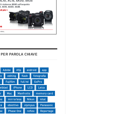
 PER PAROLA CHIAVE
Adobe
Afip
android
app
on
editing
flash
fotografia
Fujifilm
full hd
GoPro
elblad
iPhone
LCD
Leica
r
Mac
Manfrotto
memory card
no
mirrorless
Nikon
nital
tà
obiettivo
olympus
Panasonic
ax
Phase One
reflex
Reportage