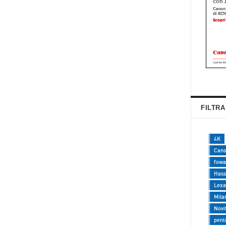
FILTRA
4K
Can
fowa
Hass
Lexa
Mila
Novi
pent