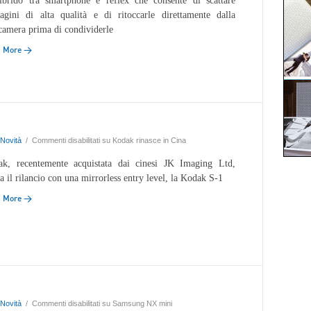
brido tra smartphone e reflex che consente di scattare
gini di alta qualità e di ritoccarle direttamente dalla
camera prima di condividerle
d More →
Novità
/
Commenti disabilitati
su Kodak rinasce in Cina
k, recentemente acquistata dai cinesi JK Imaging Ltd,
a il rilancio con una mirrorless entry level, la Kodak S-1
d More →
Novità
/
Commenti disabilitati
su Samsung NX mini