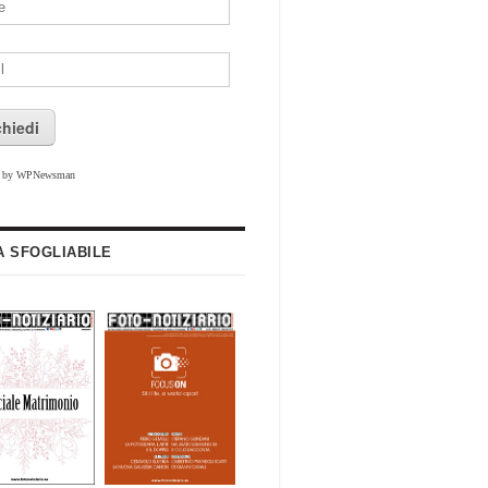
chiedi
d by WPNewsman
A SFOGLIABILE