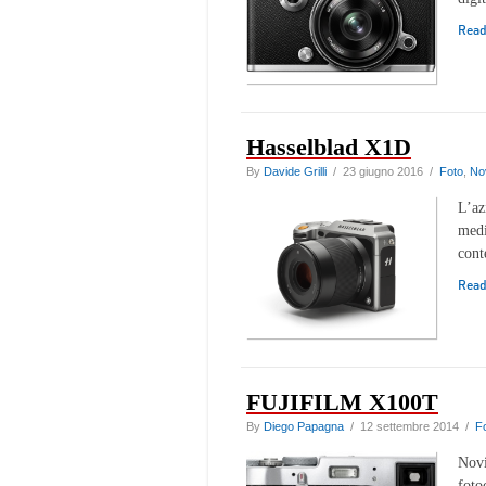
Rea
Hasselblad X1D
By
Davide Grilli
/ 23 giugno 2016 /
Foto
,
No
L’az
medi
cont
Rea
FUJIFILM X100T
By
Diego Papagna
/ 12 settembre 2014 /
F
Novi
foto