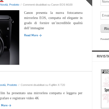
,
Novità
,
Prodotto
/
Commenti disabilitati
su Canon EOS M100
Canon presenta la nuova fotocamera
mirrorless EOS, compatta ed elegante in
grado di fornire un’incredibile qualità
Ri
dell’immagine
Read More →
Powere
RIVIST
ovità
,
Prodotto
/
Commenti disabilitati
su Fujifilm X-T20
film ha presentato una mirrorless compatta e leggera per
grafare e registrare video 4K
d More →