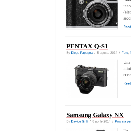
inno
(ele
seco
Rea
PENTAX Q-S1
By
Diego Papagna
/ 5 agosto 2014 /
Foto
,
Una 
mini
ecce
Rea
Samsung Galaxy NX
By
Davide Grilli
/ 8 aprile 2014 /
Provata per