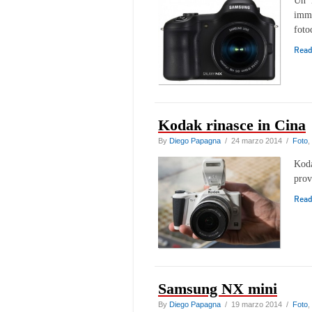
Un i
imma
foto
Rea
Kodak rinasce in Cina
By
Diego Papagna
/ 24 marzo 2014 /
Foto
,
Koda
prov
Rea
Samsung NX mini
By
Diego Papagna
/ 19 marzo 2014 /
Foto
,