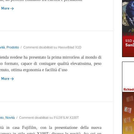
d More →
vità
,
Prodotto
/
Commenti disabilitati
su Hasselblad X1D
ienda svedese ha presentato la prima mirrorless al mondo di
o formato, capace di coniugare qualità elevatissima, peso
enuto, ottima ergonomia e facilità d’uso
d More →
oto
,
Novità
/
Commenti disabilitati
su FUJIFILM X100T
tà in casa Fujifilm, con la presentazione della nuova
camera in stile retrò X100T; diverse le novità, fra cui un