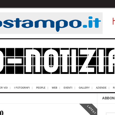
ER VOI
I FOTOGRAFI
PEOPLE
WEB
EVENTI
GALLERY
AZIENDE
R
ABBON
LATEST
0