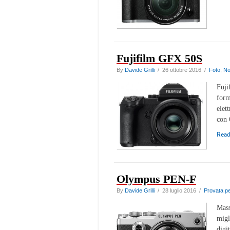
Fujifilm GFX 50S
By
Davide Grilli
/ 26 ottobre 2016 /
Foto
,
No
Fuji
form
elet
con 
Rea
Olympus PEN-F
By
Davide Grilli
/ 28 luglio 2016 /
Provata pe
Mass
migl
digi