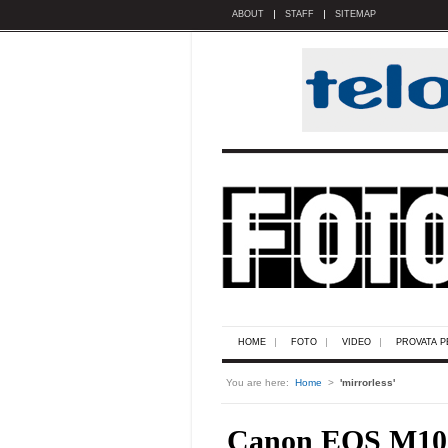
ABOUT
STAFF
SITEMAP
HOME
FOTO
VIDEO
PROVATA P
You are here:
Home
>
'mirrorless'
Canon EOS M10