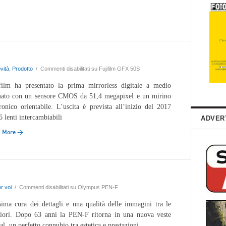
vità
,
Prodotto
/
Commenti disabilitati
su Fujifilm GFX 50S
film ha presentato la prima mirrorless digitale a medio
ato con un sensore CMOS da 51,4 megapixel e un mirino
tronico orientabile. L’uscita è prevista all’inizio del 2017
6 lenti intercambiabili
ADVER
d More →
r voi
/
Commenti disabilitati
su Olympus PEN-F
ima cura dei dettagli e una qualità delle immagini tra le
iori. Dopo 63 anni la PEN-F ritorna in una nuova veste
tal, un perfetto connubio tra estetica e prestazioni