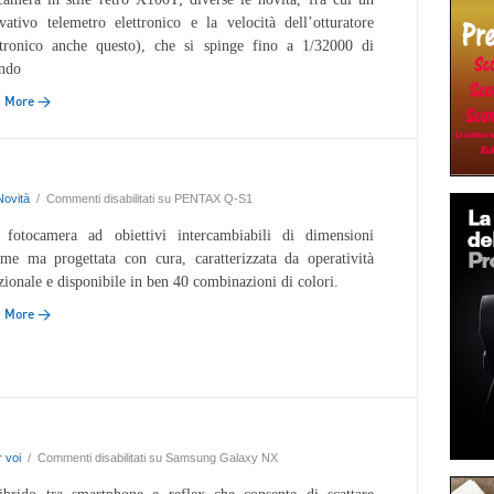
vativo telemetro elettronico e la velocità dell’otturatore
ttronico anche questo), che si spinge fino a 1/32000 di
ndo
d More →
Novità
/
Commenti disabilitati
su PENTAX Q-S1
fotocamera ad obiettivi intercambiabili di dimensioni
me ma progettata con cura, caratterizzata da operatività
zionale e disponibile in ben 40 combinazioni di colori.
d More →
 voi
/
Commenti disabilitati
su Samsung Galaxy NX