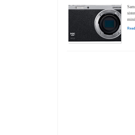
Sams
sist
mini
Rea