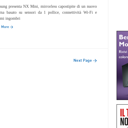
ung presenta NX Mini, mirrorless capostipite di un nuovo
ema basato su sensori da 1 pollice, connettività Wi-Fi e
mi ingombri
d More →
Next Page →