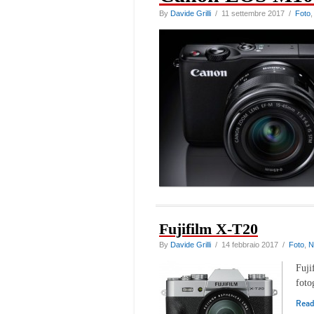
By
Davide Grilli
/ 11 settembre 2017 /
Foto
Fujifilm X-T20
By
Davide Grilli
/ 14 febbraio 2017 /
Foto
,
N
Fuji
foto
Rea