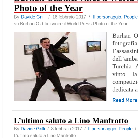
Photo of the Year
By
Davide Grilli
/ 16 febbraio 2017 /
Il personaggio
,
People
su Burhan Ozbilici vince il World Press Photo of the Year
Burhan Oz
fotogra
l’assassin
dell’amb
Turchia 
vinto la
competi
dedicata a
Read Mor
L’ultimo saluto a Lino Manfrotto
By
Davide Grilli
/ 8 febbraio 2017 /
Il personaggio
,
People
L’ultimo saluto a Lino Manfrotto