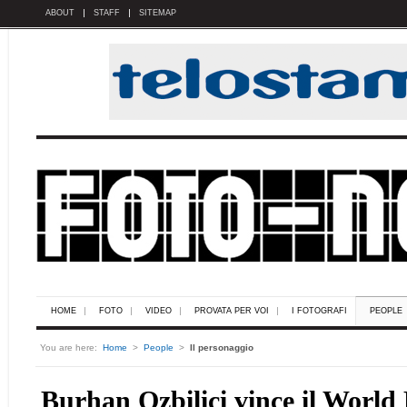
ABOUT
STAFF
SITEMAP
HOME
FOTO
VIDEO
PROVATA PER VOI
I FOTOGRAFI
PEOPLE
You are here:
Home
>
People
>
Il personaggio
Burhan Ozbilici vince il World 