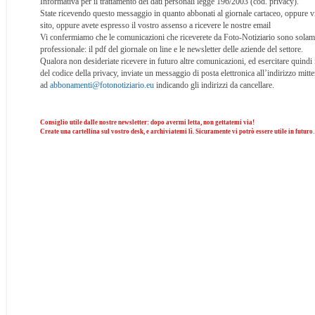
Informativa per il trattamento dei dati personali legge 196/2003 (cod. privacy).
State ricevendo questo messaggio in quanto abbonati al giornale cartaceo, oppure vi 
sito, oppure avete espresso il vostro assenso a ricevere le nostre email
Vi confermiamo che le comunicazioni che riceverete da Foto-Notiziario sono solam
professionale: il pdf del giornale on line e le newsletter delle aziende del settore.
Qualora non desideriate ricevere in futuro altre comunicazioni, ed esercitare quindi i d
del codice della privacy, inviate un messaggio di posta elettronica all’indirizzo mitte
ad
abbonamenti@fotonotiziario.eu
indicando gli indirizzi da cancellare.
Consiglio utile dalle nostre newsletter: dopo avermi letta, non gettatemi via!
Create una cartellina sul vostro desk, e archiviatemi lì. Sicuramente vi potrò essere utile in futuro
.