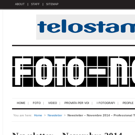
ABOUT
STAFF
SITEMAP
HOME
FOTO
VIDEO
PROVATA PER VOI
I FOTOGRAFI
PEOPLE
You are here:
Home
>
Newsletter
>
Newsletter – Novembre 2014 – Professional T