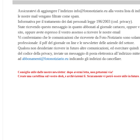
Assicuratevi di aggiungere l’indirizzo info@fotonotiziario.eu alla vostra lista di indir
le nostre mail vengano filtrate come spam.
Informativa per il trattamento dei dati personali legge 196/2003 (cod. privacy).
State ricevendo questo messaggio in quanto abbonati al giornale cartaceo, oppure vi 
sito, oppure avete espresso il vostro assenso a ricevere le nostre email
Vi confermiamo che le comunicazioni che riceverete da Foto-Notiziario sono solam
professionale: il pdf del giornale on line e le newsletter delle aziende del settore.
Qualora non desideriate ricevere in futuro altre comunicazioni, ed esercitare quindi i d
del codice della privacy, inviate un messaggio di posta elettronica all’indirizzo mitte
ad
abbonamenti@fotonotiziario.eu
indicando gli indirizzi da cancellare.
Consiglio utile dalle nostre newsletter: dopo avermi letta, non gettatemi via!
Create una cartellina sul vostro desk, e archiviatemi lì. Sicuramente vi potrò essere utile in futuro
.