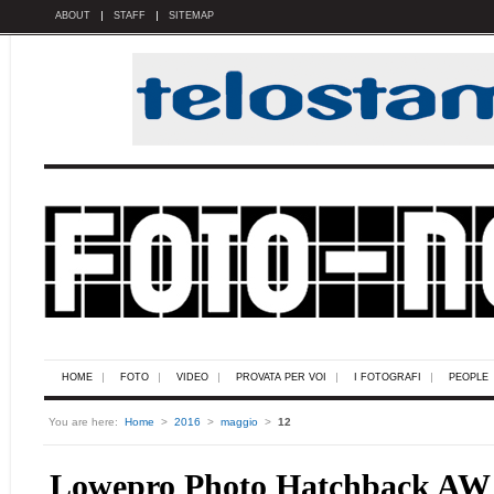
ABOUT
STAFF
SITEMAP
HOME
FOTO
VIDEO
PROVATA PER VOI
I FOTOGRAFI
PEOPLE
You are here:
Home
>
2016
>
maggio
>
12
Lowepro Photo Hatchback AW 