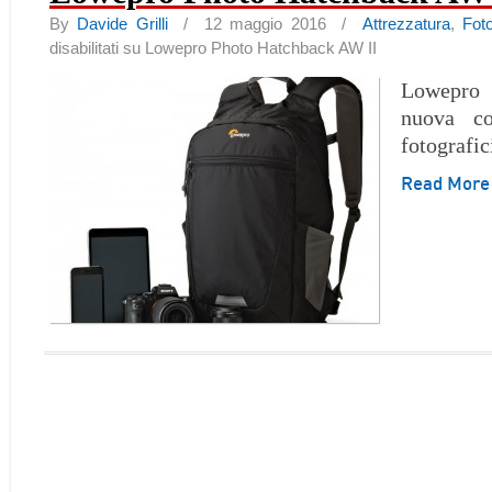
By
Davide Grilli
/ 12 maggio 2016 /
Attrezzatura
,
Fot
disabilitati
su Lowepro Photo Hatchback AW II
Lowepro 
nuova co
fotografic
Read Mor