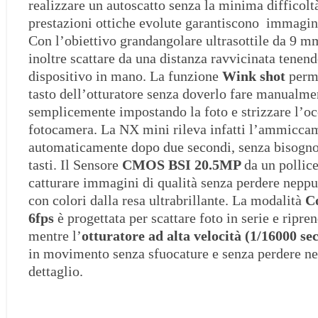
realizzare un autoscatto senza la minima difficolt
prestazioni ottiche evolute garantiscono immagini
Con l’obiettivo grandangolare ultrasottile da 9 m
inoltre scattare da una distanza ravvicinata tene
dispositivo in mano. La funzione
Wink shot
perm
tasto dell’otturatore senza doverlo fare manualm
semplicemente impostando la foto e strizzare l’oc
fotocamera. La NX mini rileva infatti l’ammiccam
automaticamente dopo due secondi, senza bisogno
tasti. Il Sensore
CMOS BSI 20.5MP
da un pollic
catturare immagini di qualità senza perdere neppu
con colori dalla resa ultrabrillante. La modalità
C
6
fps
è progettata per scattare foto in serie e ripre
mentre l’
otturatore ad alta velocità (1/16000 sec
in movimento senza sfuocature e senza perdere 
dettaglio.