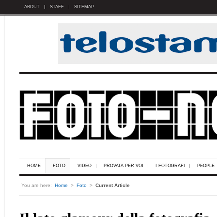
ABOUT
STAFF
SITEMAP
HOME
FOTO
VIDEO
PROVATA PER VOI
I FOTOGRAFI
PEOPLE
You are here:
Home
>
Foto
>
Current Article