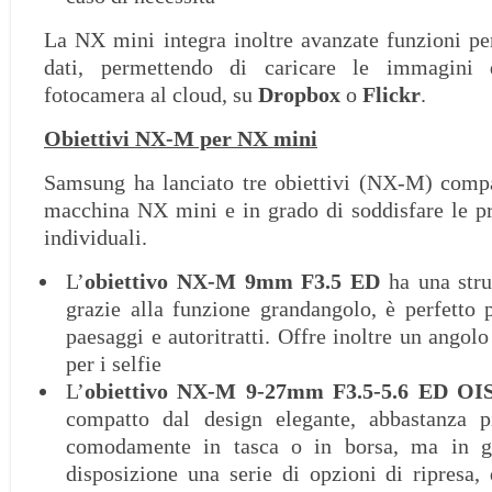
La NX mini integra inoltre avanzate funzioni per
dati, permettendo di caricare le immagini d
fotocamera al cloud, su
Dropbox
o
Flickr
.
Obiettivi NX-M per NX mini
Samsung ha lanciato tre obiettivi (NX-M) compa
macchina NX mini e in grado di soddisfare le pr
individuali.
L’
obiettivo
NX-M
9mm F3.5
ED
ha una stru
grazie alla funzione grandangolo, è perfetto p
paesaggi e autoritratti. Offre inoltre un angolo
per i selfie
L’
obiettivo
NX-M
9-27mm F3.5-5.6
ED
OI
compatto dal design elegante, abbastanza p
comodamente in tasca o in borsa, ma in g
disposizione una serie di opzioni di ripresa,