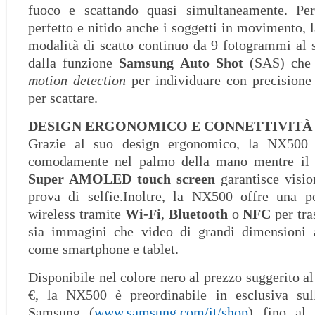
fuoco e scattando quasi simultaneamente. Per
perfetto e nitido anche i soggetti in movimento,
modalità di scatto continuo da 9 fotogrammi al 
dalla funzione
Samsung Auto Shot
(SAS) che u
motion detection
per individuare con precisione
per scattare.
DESIGN ERGONOMICO E CONNETTIVITÀ
Grazie al suo design ergonomico, la NX500 
comodamente nel palmo della mano mentre il d
Super AMOLED touch screen
garantisce vision
prova di selfie.Inoltre, la NX500 offre una pe
wireless tramite
Wi-Fi
,
Bluetooth
o
NFC
per tra
sia immagini che video di grandi dimensioni ad
come smartphone e tablet.
Disponibile nel colore nero al prezzo suggerito a
€, la NX500 è preordinabile in esclusiva sul
Samsung (
www.samsung.com/it/shop
) fino al