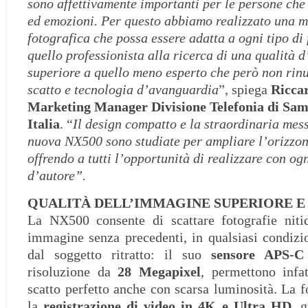
sono affettivamente importanti per le persone che 
ed emozioni. Per questo abbiamo realizzato una 
fotografica che possa essere adatta a ogni tipo di 
quello professionista alla ricerca di una qualità 
superiore a quello meno esperto che però non rinu
scatto e tecnologia d’avanguardia
”, spiega
Ricca
Marketing Manager Divisione Telefonia di Sam
Italia
. “
Il design compatto e la straordinaria mes
nuova NX500 sono studiate per ampliare l’orizzont
offrendo a tutti l’opportunità di realizzare con og
d’autore”.
QUALITÀ DELL’IMMAGINE SUPERIORE E 
La NX500 consente di scattare fotografie nitid
immagine senza precedenti, in qualsiasi condizi
dal soggetto ritratto: il suo
sensore APS-
risoluzione da
28 Megapixel
, permettono infat
scatto perfetto anche con scarsa luminosità. La 
la
registrazione di
video in 4K e Ultra HD
, 