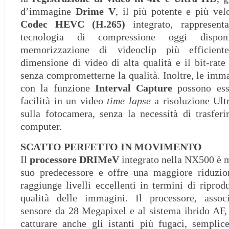
d’immagine
Drime V
, il più potente e più vel
Codec HEVC (H.265)
integrato, rappresent
tecnologia di compressione oggi dispon
memorizzazione di videoclip più efficient
dimensione di video di alta qualità e il bit-rate
senza comprometterne la qualità. Inoltre, le imma
con la funzione
Interval Capture
possono esse
facilità in un video
time lapse
a risoluzione Ult
sulla fotocamera, senza la necessità di trasfer
computer.
SCATTO PERFETTO IN MOVIMENTO
Il
processore DRIMeV
integrato nella NX500 è m
suo predecessore e offre una maggiore riduzi
raggiunge livelli eccellenti in termini di riprod
qualità delle immagini. Il processore, associ
sensore da 28 Megapixel e al sistema ibrido AF, 
catturare anche gli istanti più fugaci, sempli