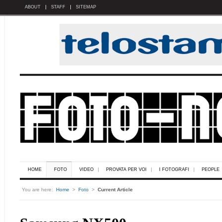
ABOUT
STAFF
SITEMAP
HOME
FOTO
VIDEO
PROVATA PER VOI
I FOTOGRAFI
PEOPLE
You are here:
Home
>
Foto
>
Current Article