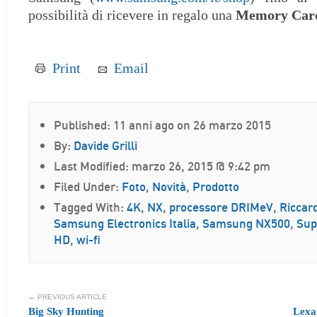
possibilità di ricevere in regalo una
Memory Card
Print
Email
Published: 11 anni ago on 26 marzo 2015
By:
Davide Grilli
Last Modified: marzo 26, 2015 @ 9:42 pm
Filed Under:
Foto
,
Novità
,
Prodotto
Tagged With:
4K
,
NX
,
processore DRIMeV
,
Riccar
Samsung Electronics Italia
,
Samsung NX500
,
Sup
HD
,
wi-fi
← PREVIOUS ARTICLE
Big Sky Hunting
Lexa