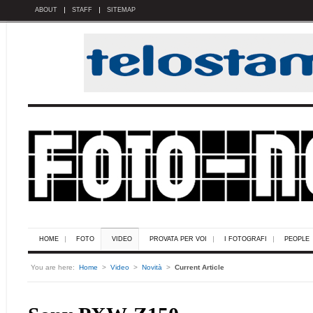
ABOUT
STAFF
SITEMAP
HOME
FOTO
VIDEO
PROVATA PER VOI
I FOTOGRAFI
PEOPLE
You are here:
Home
>
Video
>
Novità
>
Current Article