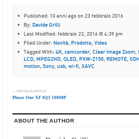
Published: 10 anni ago on 23 febbraio 2016
By:
Davide Grilli
Last Modified: febbraio 23, 2016 @ 4:39 pm
Filed Under:
Novità
,
Prodotto
,
Video
Tagged With:
4K
,
camcorder
,
Clear Image Zoom
,
LCD
,
MPEG2HD
,
OLED
,
PXW-Z150
,
REMOTE
,
SD
motion
,
Sony
,
usb
,
wi-fi
,
XAVC
← PREVIOUS ARTICLE
Phase One XF IQ3 100MP
ABOUT THE AUTHOR