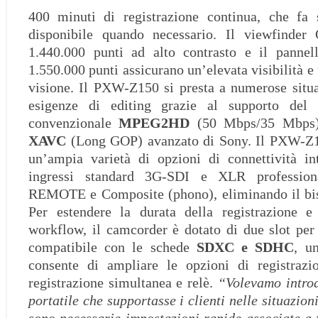
400
minuti di registrazione continua, che fa
disponibile quando necessario. Il viewfinde
1.440.000 punti ad alto contrasto e il panne
1.550.000 punti assicurano un’elevata visibilità 
visione. Il PXW-Z150 si presta a numerose situa
esigenze di editing grazie al supporto del 
convenzionale
MPEG2HD
(50 Mbps/35 Mbps),
XAVC
(Long GOP) avanzato di Sony. Il PXW-Z15
un’ampia varietà di opzioni di connettività int
ingressi standard 3G-SDI e XLR professio
REMOTE e Composite (phono), eliminando il biso
Per estendere la durata della registrazione e 
workflow, il camcorder è dotato di due slot pe
compatibile con le schede
SDXC e SDHC
, u
consente di ampliare le opzioni di registraz
registrazione simultanea e relè.
“Volevamo intro
portatile che supportasse i clienti nelle situazioni 
sono necessarie impostazioni rapide associate a f