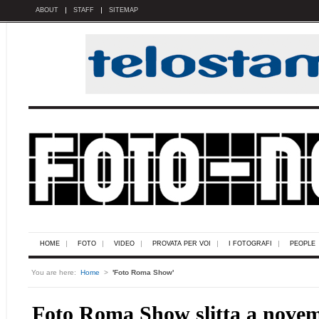
ABOUT
STAFF
SITEMAP
HOME
FOTO
VIDEO
PROVATA PER VOI
I FOTOGRAFI
PEOPLE
You are here:
Home
>
'Foto Roma Show'
Foto Roma Show slitta a nove