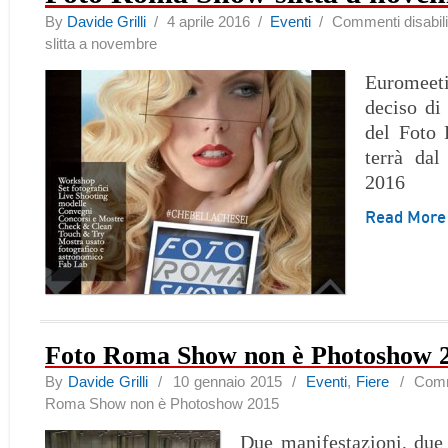
By
Davide Grilli
/ 4 aprile 2016 /
Eventi
/
Commenti disabilit
slitta a novembre
Eurome
deciso di 
del Foto
terrà da
2016
Read Mor
Foto Roma Show non è Photoshow 
By
Davide Grilli
/ 10 gennaio 2015 /
Eventi
,
Fiere
/
Comme
Roma Show non è Photoshow 2015
Due manifestazioni, due