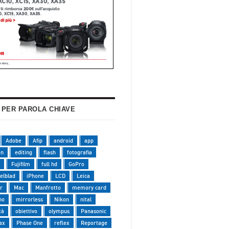
 PER PAROLA CHIAVE
Adobe
Afip
android
app
on
editing
flash
fotografia
Fujifilm
full hd
GoPro
elblad
iPhone
LCD
Leica
r
Mac
Manfrotto
memory card
no
mirrorless
Nikon
nital
tà
obiettivo
olympus
Panasonic
ax
Phase One
reflex
Reportage