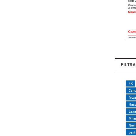
FILTRA
4K
Can
fowa
Hass
Lexa
Mila
Novi
pent