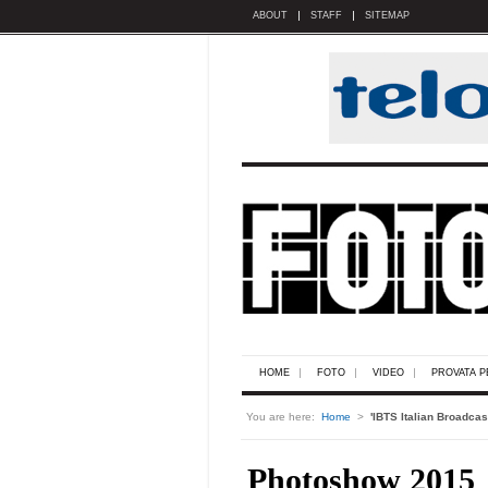
ABOUT
STAFF
SITEMAP
HOME
FOTO
VIDEO
PROVATA P
You are here:
Home
>
'IBTS Italian Broadca
Photoshow 2015