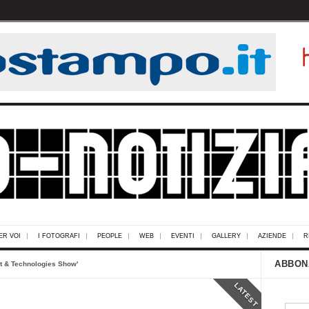
ER VOI
I FOTOGRAFI
PEOPLE
WEB
EVENTI
GALLERY
AZIENDE
R
ABBON
st & Technologies Show'
LATEST