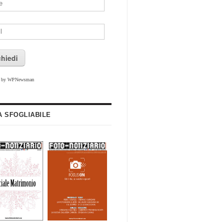
chiedi
d by WPNewsman
A SFOGLIABILE