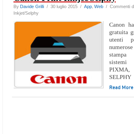
By
Davide Grilli
/ 30 luglio 2015 /
App
,
Web
/
Commenti dis
Inkjet/Selphy
Canon ha
gratuita g
utenti p
numerose
stampa 
sistem
PIXMA
SELPHY
Read Mor