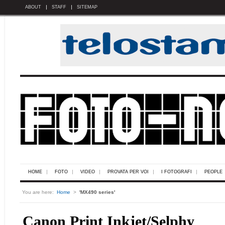
ABOUT
STAFF
SITEMAP
HOME
FOTO
VIDEO
PROVATA PER VOI
I FOTOGRAFI
PEOPLE
You are here:
Home
>
'MX490 series'
Canon Print Inkjet/Selphy