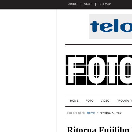
ABOUT
STAFF
SITEMAP
HOME
FOTO
VIDEO
PROVATA P
You are here:
Home
>
'offerta. X-Pro2'
Ritorna Fujifilm