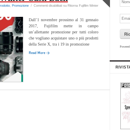
rodotto
,
Promozione
/
Commenti disabilitati
su Ritorna Fujifilm Winter
Dall’1 novembre prossimo al 31 gennaio
2017, Fujifilm mette in campo
un’allettante promozione per tutti coloro
Ri
che vogliano acquistare uno o più prodotti
della Serie X, tra i 19 in promozione
Powere
Read More →
RIVIST