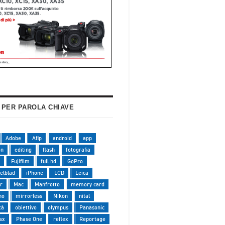
 PER PAROLA CHIAVE
Adobe
Afip
android
app
on
editing
flash
fotografia
Fujifilm
full hd
GoPro
elblad
iPhone
LCD
Leica
r
Mac
Manfrotto
memory card
no
mirrorless
Nikon
nital
tà
obiettivo
olympus
Panasonic
ax
Phase One
reflex
Reportage