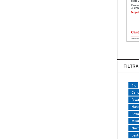
FILTRA
4K
Can
fowa
Hass
Lexa
Mila
Novi
pent