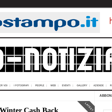
ER VOI
I FOTOGRAFI
PEOPLE
WEB
EVENTI
GALLERY
AZIENDE
R
ABBON
LATEST
 Winter Cash Back