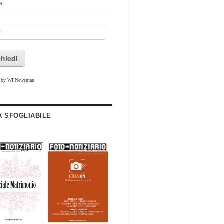
chiedi
d by WPNewsman
A SFOGLIABILE