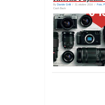
By
Davide Grilli
/ 31 ottobre 2016 /
Foto
,
P
Cash Back