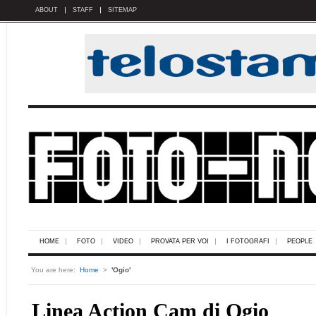
ABOUT
STAFF
SITEMAP
HOME
FOTO
VIDEO
PROVATA PER VOI
I FOTOGRAFI
PEOPLE
You are here:
Home
>
'Ogio'
Linea Action Cam di Ogio