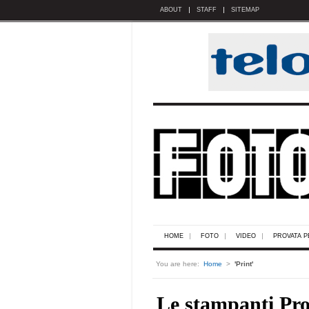
ABOUT
STAFF
SITEMAP
HOME
FOTO
VIDEO
PROVATA P
You are here:
Home
>
'Print'
Le stampanti Pro