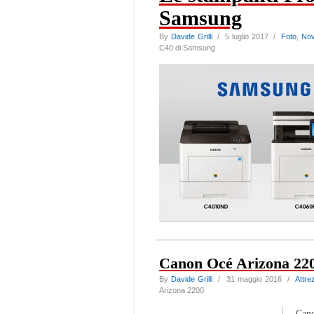
Samsung
By
Davide Grilli
/ 5 luglio 2017 /
Foto
,
Nov
C40 di Samsung
Canon Océ Arizona 22
By
Davide Grilli
/ 31 maggio 2016 /
Attre
Arizona 2200
Cano