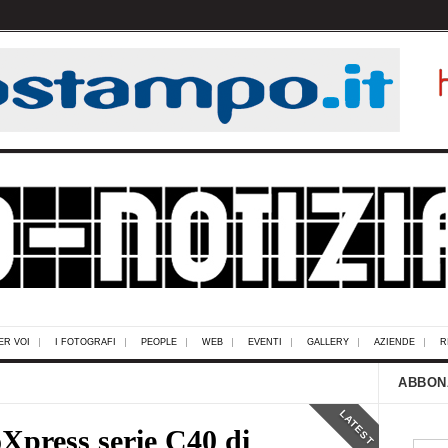
ER VOI
I FOTOGRAFI
PEOPLE
WEB
EVENTI
GALLERY
AZIENDE
R
ABBON
LATEST
Xpress serie C40 di