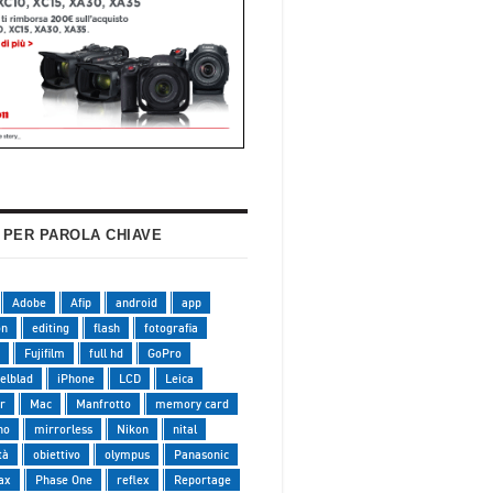
 PER PAROLA CHIAVE
Adobe
Afip
android
app
on
editing
flash
fotografia
Fujifilm
full hd
GoPro
elblad
iPhone
LCD
Leica
r
Mac
Manfrotto
memory card
no
mirrorless
Nikon
nital
tà
obiettivo
olympus
Panasonic
ax
Phase One
reflex
Reportage