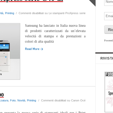
ità
,
Printing
/
Commenti disabilitati
su Le stampanti ProXpress serie
Samsung ha lanciato in Italia nuova linea
Ri
di prodotti caratterizzati da un’elevata
velocità di stampa e da prestazioni a
Powere
colori di alta qualità
Read More →
RIVIST
00
zzatura
,
Foto
,
Novità
,
Printing
/
Commenti disabilitati
su Canon Océ
n presenta la nuova serie di stampanti ideali per i Print