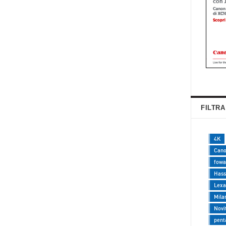
FILTRA
4K
Can
fowa
Hass
Lexa
Mila
Novi
pent