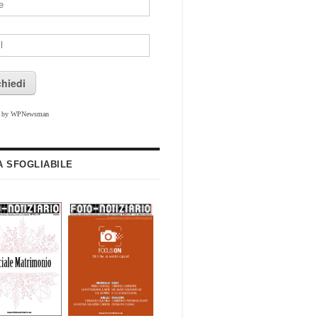
chiedi
d by WPNewsman
A SFOGLIABILE