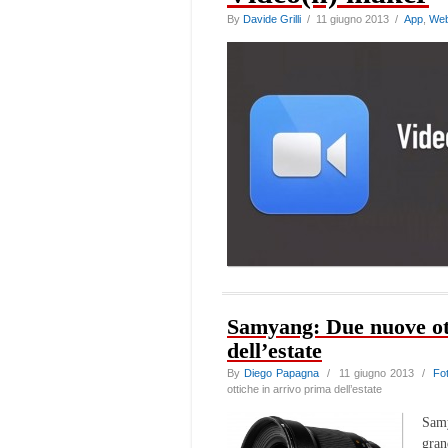
By
Davide Grilli
/ 11 giugno 2013 /
App
,
We
Samyang: Due nuove ott
dell’estate
By
Diego Papagna
/ 11 giugno 2013 /
Fo
ottiche in arrivo prima dell’estate
Samy
gran