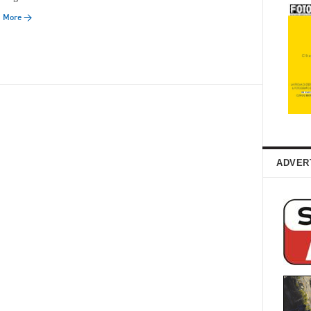
d More →
ADVER