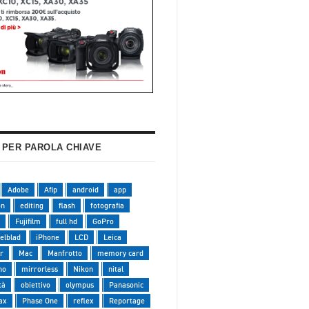
 PER PAROLA CHIAVE
Adobe
Afip
android
app
on
editing
flash
fotografia
Fujifilm
full hd
GoPro
elblad
iPhone
LCD
Leica
r
Mac
Manfrotto
memory card
no
mirrorless
Nikon
nital
tà
obiettivo
olympus
Panasonic
ax
Phase One
reflex
Reportage