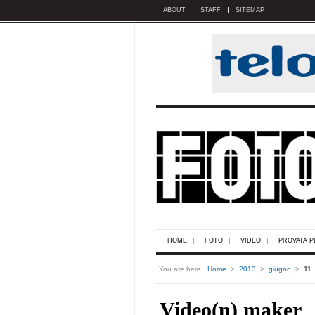
ABOUT
STAFF
SITEMAP
HOME
FOTO
VIDEO
PROVATA P
You are here:
Home
>
2013
>
giugno
>
11
Video(n) maker