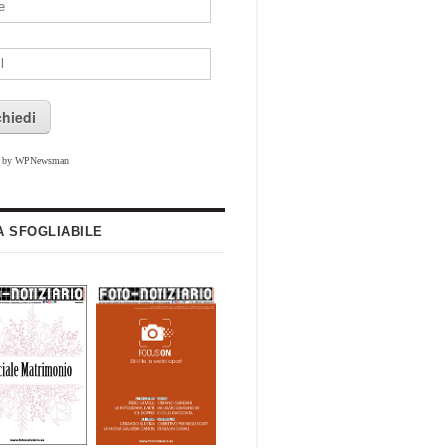
chiedi
d by WPNewsman
A SFOGLIABILE