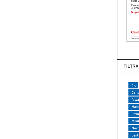
FILTRA
4K
Can
fowa
Hass
Lexa
Mila
Novi
pent