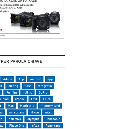
 PER PAROLA CHIAVE
Adobe
Afip
android
app
on
editing
flash
fotografia
Fujifilm
full hd
GoPro
elblad
iPhone
LCD
Leica
r
Mac
Manfrotto
memory card
no
mirrorless
Nikon
nital
tà
obiettivo
olympus
Panasonic
ax
Phase One
reflex
Reportage