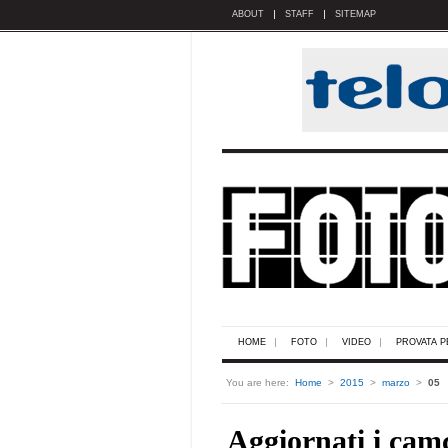
ABOUT
STAFF
SITEMAP
HOME
FOTO
VIDEO
PROVATA P
You are here:
Home
>
2015
>
marzo
>
05
Aggiornati i ca