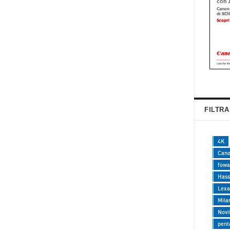
FILTRA
4K
Can
fowa
Hass
Lexa
Mila
Novi
pent