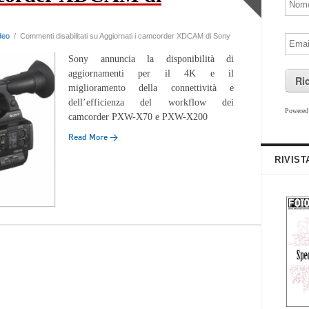
deo
/
Commenti disabilitati
su Aggiornati i camcorder XDCAM di Sony
Sony annuncia la disponibilità di
aggiornamenti per il 4K e il
Ri
miglioramento della connettività e
dell’efficienza del workflow dei
Powere
camcorder PXW-X70 e PXW-X200
Read More →
RIVIST