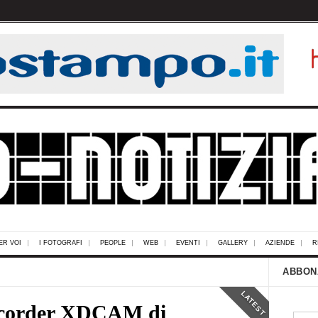
ER VOI
I FOTOGRAFI
PEOPLE
WEB
EVENTI
GALLERY
AZIENDE
R
ABBON
LATEST
mcorder XDCAM di