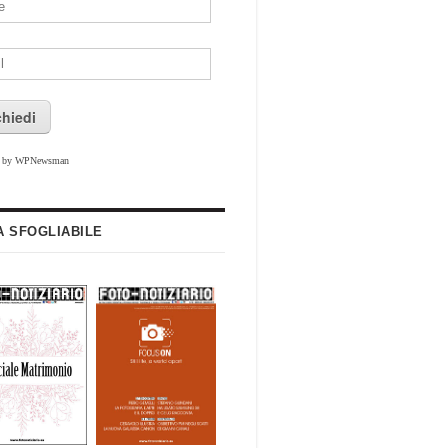
chiedi
d by WPNewsman
A SFOGLIABILE