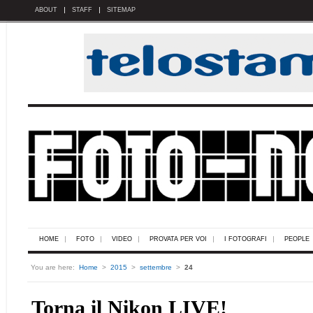
ABOUT
STAFF
SITEMAP
HOME
FOTO
VIDEO
PROVATA PER VOI
I FOTOGRAFI
PEOPLE
You are here:
Home
>
2015
>
settembre
>
24
Torna il Nikon LIVE!