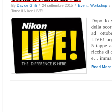
By
Davide Grilli
/ 24 settembre 2015 /
Eventi
,
Workshop
Torna il Nikon LIVE!
Dopo lo s
della scor
ad ottob
LIVE! org
5 tappe a
ricche di 
e… immag
Read Mor