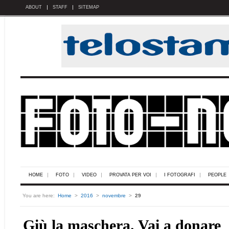
ABOUT
STAFF
SITEMAP
HOME
FOTO
VIDEO
PROVATA PER VOI
I FOTOGRAFI
PEOPLE
You are here:
Home
>
2016
>
novembre
>
29
Giù la maschera. Vai a donare