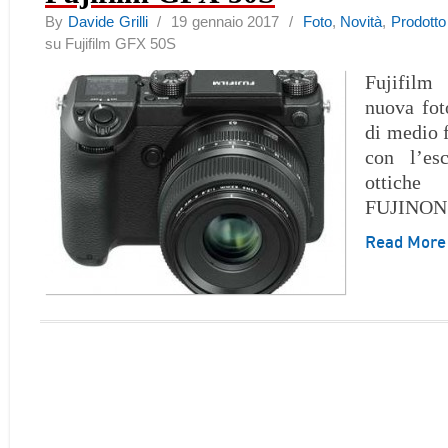
By
Davide Grilli
/ 19 gennaio 2017 /
Foto
,
Novità
,
Prodotto
su Fujifilm GFX 50S
Fujifilm
nuova fot
di medio 
con l’es
ottiche
FUJINON
Read Mor