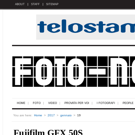
ABOUT
STAFF
SITEMAP
HOME
FOTO
VIDEO
PROVATA PER VOI
I FOTOGRAFI
PEOPLE
You are here:
Home
>
2017
>
gennaio
>
19
Fujifilm GFX 50S