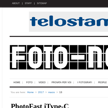
ABOUT
STAFF
SITEMAP
HOME
FOTO
VIDEO
PROVATA PER VOI
I FOTOGRAFI
PEOPLE
You are here:
Home
>
2017
>
marzo
>
13
PhotoFast iType-C