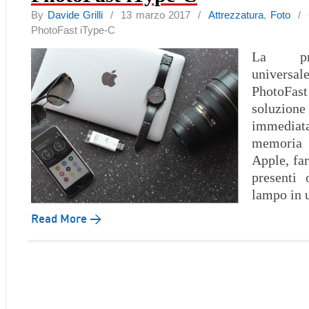
By
Davide Grilli
/ 13 marzo 2017 /
Attrezzatura
,
Foto
/
PhotoFast iType-C
La pri
univer
PhotoF
soluzi
immediat
memoria 
Apple, far
presenti 
lampo in 
Read More →