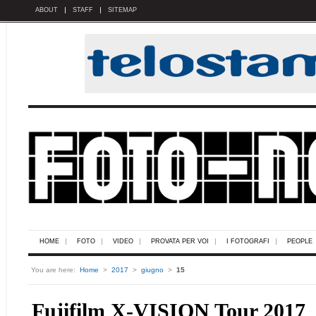
ABOUT
STAFF
SITEMAP
HOME
FOTO
VIDEO
PROVATA PER VOI
I FOTOGRAFI
PEOPLE
You are here:
Home
>
2017
>
giugno
>
15
Fujifilm X-VISION Tour 2017