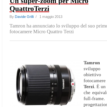
Un super-zoom per Micro
QuattroTerzi
By
Davide Grilli
/ 1 maggio 2013
Tamron ha annunciato lo sviluppo del suo primo
fotocamere Micro Quattro Terzi
Tamron
ha
sviluppo
obie
fotocame
Terzi
. È un
che equiva
full-fra
progetta