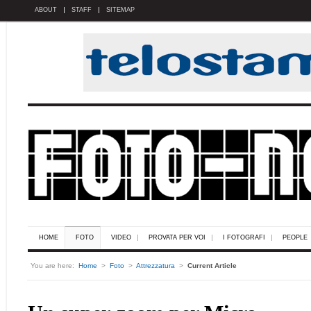
ABOUT
STAFF
SITEMAP
HOME
FOTO
VIDEO
PROVATA PER VOI
I FOTOGRAFI
PEOPLE
You are here:
Home
>
Foto
>
Attrezzatura
>
Current Article