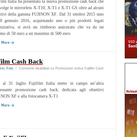
film Italia ha presentato la nuova promozione cash back che
volge le mirrorless X-T10, X-T1 e X-T1 GS oltre ad alcuni
ttivi della gamma FUJINON XF. Dal 31 ottobre 2015 sino
0 gennaio 2016, acquistando uno o più prodotti legati
iniziativa, si avrà un rimborso assicurato che va da un
mo di 50 euro a un massimo di 500 euro
d More →
film Cash Back
rsi
,
Foto
/
Commenti disabilitati
su Promozione estiva Fujifilm Cash
 al 31 luglio Fujifilm Italia mette in campo un’altra
ressante promozione cash back, dedicata agli obiettivi
INON XF e alla fotocamera X-T1
d More →