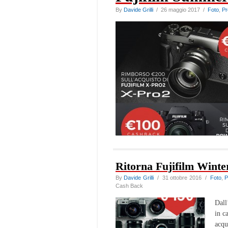
By
Davide Grilli
/ 26 maggio 2017 /
Foto
,
Pr
Ritorna Fujifilm Wint
By
Davide Grilli
/ 31 ottobre 2016 /
Foto
,
P
Cash Back
Dall
in c
acq