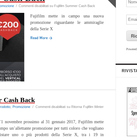
omozione
/
Commenti disabilitati
su Fujifilm Summer Cash Back
Fujifilm mette in campo una nuova
promozione riguardante le ammiraglie
della Serie X
Ri
Read More →
Powere
RIVIST
er Cash Back
rodotto
,
Promozione
/
Commenti disabilitati
su Ritorna Fujifilm Winter
’1 novembre prossimo al 31 gennaio 2017, Fujifilm mette
ampo un’allettante promozione per tutti coloro che vogliano
uistare uno o più prodotti della Serie X, tra i 19 in