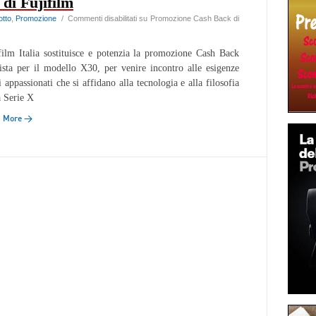
di Fujifilm
otto
,
Promozione
/
Commenti disabilitati
su Promozione Cash Back di
film Italia sostituisce e potenzia la promozione Cash Back
ista per il modello X30, per venire incontro alle esigenze
i appassionati che si affidano alla tecnologia e alla filosofia
a Serie X
d More →