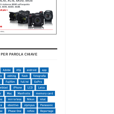
 PER PAROLA CHIAVE
Adobe
Afip
android
app
on
editing
flash
fotografia
Fujifilm
full hd
GoPro
elblad
iPhone
LCD
Leica
r
Mac
Manfrotto
memory card
no
mirrorless
Nikon
nital
tà
obiettivo
olympus
Panasonic
ax
Phase One
reflex
Reportage