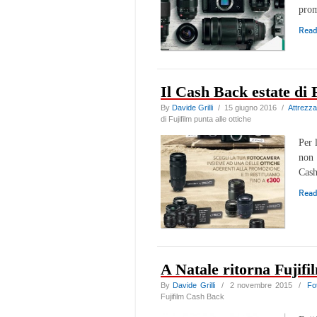
pro
Rea
Il Cash Back estate di F
By
Davide Grilli
/ 15 giugno 2016 /
Attrezza
di Fujifilm punta alle ottiche
Per 
non 
Cash
Rea
A Natale ritorna Fujif
By
Davide Grilli
/ 2 novembre 2015 /
Fo
Fujifilm Cash Back