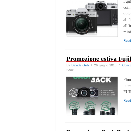
Fuji
coin
obie
al 1
all’
mini
Rea
Promozione estiva Fuji
By
Davide Grilli
/ 26 giugno 2015 /
Conco
Back
Fino
inte
FUJ
Rea