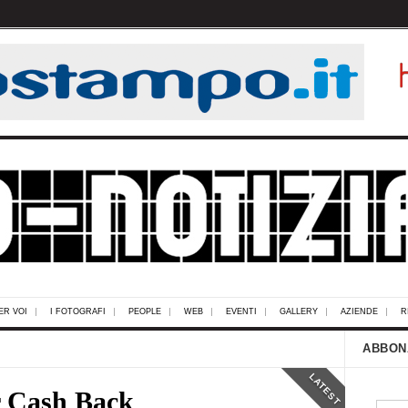
ER VOI
I FOTOGRAFI
PEOPLE
WEB
EVENTI
GALLERY
AZIENDE
R
ABBON
LATEST
 Cash Back