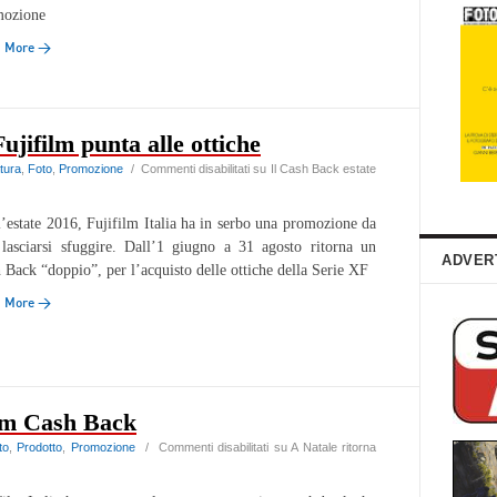
mozione
d More →
ujifilm punta alle ottiche
tura
,
Foto
,
Promozione
/
Commenti disabilitati
su Il Cash Back estate
l’estate 2016, Fujifilm Italia ha in serbo una promozione da
lasciarsi sfuggire. Dall’1 giugno a 31 agosto ritorna un
ADVER
 Back “doppio”, per l’acquisto delle ottiche della Serie XF
d More →
ilm Cash Back
to
,
Prodotto
,
Promozione
/
Commenti disabilitati
su A Natale ritorna