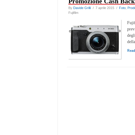
Promozione Cash Back 
By
Davide Grilli
/ 7 aprile 2015 /
Foto
,
Prod
Fujifilm
Fuji
prev
degl
dell
Rea