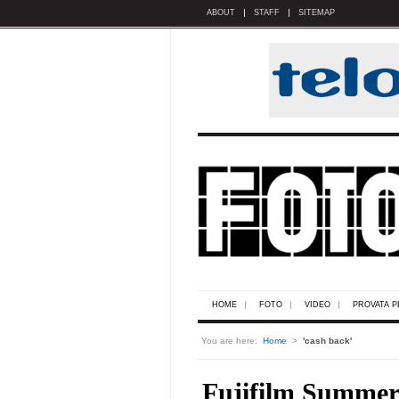
ABOUT
STAFF
SITEMAP
HOME
FOTO
VIDEO
PROVATA P
You are here:
Home
>
'cash back'
Fujifilm Summer