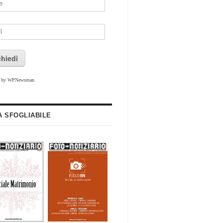
chiedi
d by WPNewsman
A SFOGLIABILE