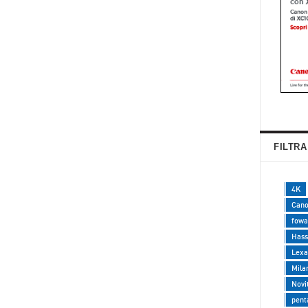
FILTRA
4K
Can
fowa
Hass
Lexa
Mila
Novi
pent