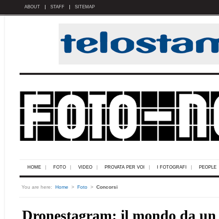
ABOUT
STAFF
SITEMAP
HOME
FOTO
VIDEO
PROVATA PER VOI
I FOTOGRAFI
PEOPLE
You are here:
Home
>
Foto
>
Concorsi
Dronestagram: il mondo da un 