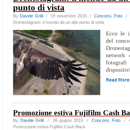
punto di vista
By
Davide Grilli
/ 19 novembre 2015 /
Concorsi
,
Foto
/
Dronestagram: il mondo da un alto punto di vista
Ecco le i
del conco
Dronest
network 
fotograf
dispositi
Read Mor
Promozione estiva Fujifilm Cash B
By
Davide Grilli
/ 26 giugno 2015 /
Concorsi
,
Foto
/
Promozione estiva Fujifilm Cash Back