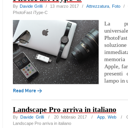
By
Davide Grilli
/ 13 marzo 2017 /
Attrezzatura
,
Foto
/
PhotoFast iType-C
La pri
univer
PhotoF
soluzi
immediat
memoria 
Apple, far
presenti 
lampo in 
Read More →
Landscape Pro arriva in italiano
By
Davide Grilli
/ 20 febbraio 2017 /
App
,
Web
/
Landscape Pro arriva in italiano