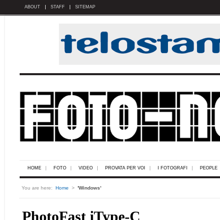
ABOUT
STAFF
SITEMAP
HOME
FOTO
VIDEO
PROVATA PER VOI
I FOTOGRAFI
PEOPLE
You are here:
Home
>
'Windows'
PhotoFast iType-C