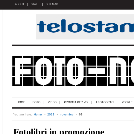
ABOUT
STAFF
SITEMAP
HOME
FOTO
VIDEO
PROVATA PER VOI
I FOTOGRAFI
PEOPLE
You are here:
Home
>
2013
>
novembre
>
06
Fotolibri in promozione