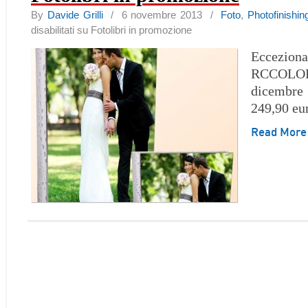
By
Davide Grilli
/ 6 novembre 2013 /
Foto
,
Photofinishin
disabilitati
su Fotolibri in promozione
Eccezion
RCCOLO
dicembre
249,90 eu
Read Mor