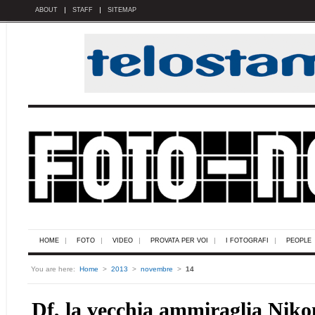
ABOUT
STAFF
SITEMAP
HOME
FOTO
VIDEO
PROVATA PER VOI
I FOTOGRAFI
PEOPLE
You are here:
Home
>
2013
>
novembre
>
14
Df, la vecchia ammiraglia Niko