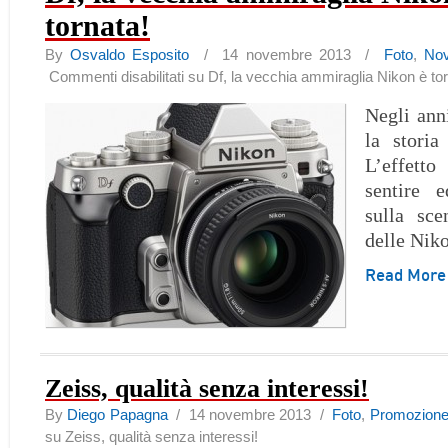
tornata!
By
Osvaldo Esposito
/ 14 novembre 2013 /
Foto
,
Nov
Commenti disabilitati
su Df, la vecchia ammiraglia Nikon è tor
Negli anni
la storia
L’effetto
sentire 
sulla sce
delle Nik
Read Mor
Zeiss, qualità senza interessi!
By
Diego Papagna
/ 14 novembre 2013 /
Foto
,
Promozion
su Zeiss, qualità senza interessi!