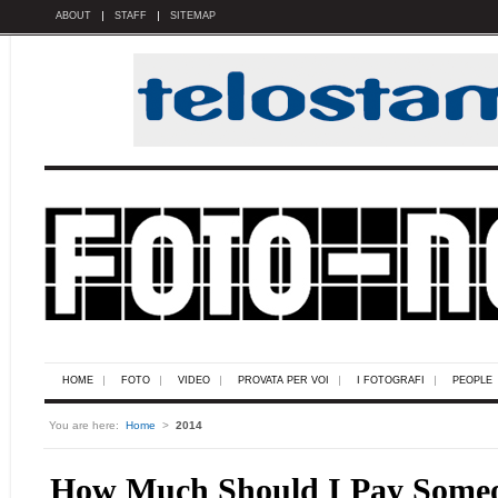
ABOUT
STAFF
SITEMAP
HOME
FOTO
VIDEO
PROVATA PER VOI
I FOTOGRAFI
PEOPLE
You are here:
Home
>
2014
How Much Should I Pay Some