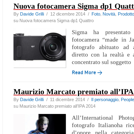
Nuova fotocamera Sigma dp1 Quatt
By
Davide Grilli
/ 12 dicembre 2014 /
Foto
,
Novità
,
Prodott
su Nuova fotocamera Sigma dp1 Quattro
Sigma ha presentato
fotocamera “made in Ja
fotografo abituato ad 
diretto con la realtà e
concentrato sul soggetto
Read More →
Maurizio Marcato premiato all’IPA
By
Davide Grilli
/ 11 dicembre 2014 /
Il personaggio
,
Peopl
su Maurizio Marcato premiato all’IPA 2014
All’International Phot
fotografo Italianoha ri
d’onore nella categori