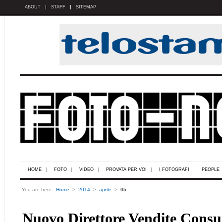
ABOUT
STAFF
SITEMAP
HOME
FOTO
VIDEO
PROVATA PER VOI
I FOTOGRAFI
PEOPLE
You are here:
Home
>
2014
>
aprile
>
05
Nuovo Direttore Vendite Cons