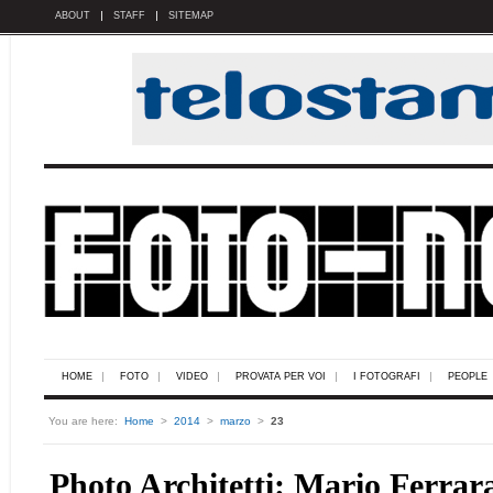
ABOUT
STAFF
SITEMAP
HOME
FOTO
VIDEO
PROVATA PER VOI
I FOTOGRAFI
PEOPLE
You are here:
Home
>
2014
>
marzo
>
23
Photo Architetti: Mario Ferrar