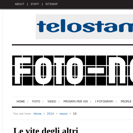
ABOUT
STAFF
SITEMAP
HOME
FOTO
VIDEO
PROVATA PER VOI
I FOTOGRAFI
PEOPLE
You are here:
Home
>
2014
>
marzo
>
13
Le vite degli altri