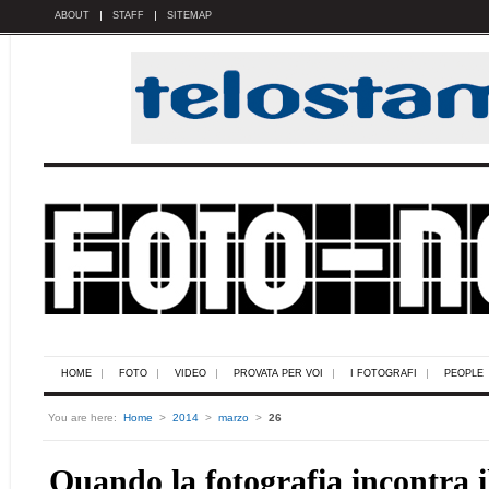
ABOUT
STAFF
SITEMAP
HOME
FOTO
VIDEO
PROVATA PER VOI
I FOTOGRAFI
PEOPLE
You are here:
Home
>
2014
>
marzo
>
26
Quando la fotografia incontra i