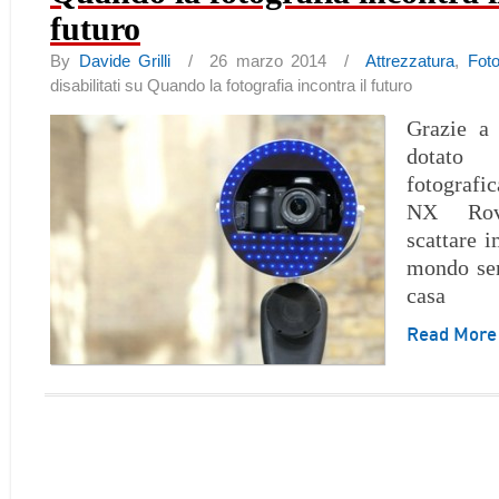
futuro
By
Davide Grilli
/ 26 marzo 2014 /
Attrezzatura
,
Fot
disabilitati
su Quando la fotografia incontra il futuro
Grazie a
dotato
fotograf
NX Rov
scattare i
mondo sen
casa
Read Mor