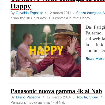
Happy
By
Osvaldo Esposito
/ 12 marzo 2014 /
Senza categoria
,
V
disabilitati
su Un nuovo virus contagia la rete: Happy
Da Parig
Palermo,
sul web l
la feli
comune co
Read Mor
Panasonic nuova gamma 4k al Nab
By
Diego Papagna
/ 12 marzo 2014 /
Novità
,
Video
/
Panasonic nuova gamma 4k al Nab