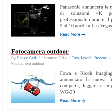
Panasonic annuncerà le 
di soluzioni 4K pe
professionale durante i
5 al 10 aprile a Las Vegas
Read More →
Fotocamera outdoor
By
Davide Grilli
/ 12 marzo 2014 /
Foto
,
Novità
,
Prodotto
Fotocamera outdoor
Fowa e Ricoh Imagin
annunciato la nuova fo
compatta, leggera e i
WG-20
Read More →