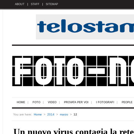
ABOUT
STAFF
SITEMAP
HOME
FOTO
VIDEO
PROVATA PER VOI
I FOTOGRAFI
PEOPLE
You are here:
Home
>
2014
>
marzo
>
12
Un nuovo virus contagia la rete